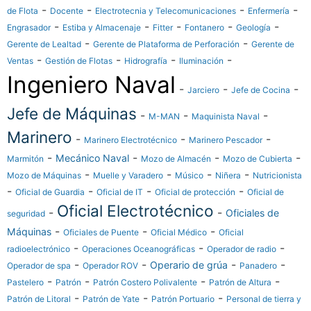
-
-
-
-
de Flota
Docente
Electrotecnia y Telecomunicaciones
Enfermería
-
-
-
-
-
Engrasador
Estiba y Almacenaje
Fitter
Fontanero
Geología
-
-
Gerente de Lealtad
Gerente de Plataforma de Perforación
Gerente de
-
-
-
-
Ventas
Gestión de Flotas
Hidrografía
Iluminación
Ingeniero Naval
-
-
-
Jarciero
Jefe de Cocina
Jefe de Máquinas
-
-
-
M-MAN
Maquinista Naval
Marinero
-
-
-
Marinero Electrotécnico
Marinero Pescador
-
-
-
-
Mecánico Naval
Marmitón
Mozo de Almacén
Mozo de Cubierta
-
-
-
-
Mozo de Máquinas
Muelle y Varadero
Músico
Niñera
Nutricionista
-
-
-
-
Oficial de Guardia
Oficial de IT
Oficial de protección
Oficial de
Oficial Electrotécnico
-
-
Oficiales de
seguridad
-
-
-
Máquinas
Oficiales de Puente
Oficial Médico
Oficial
-
-
-
radioelectrónico
Operaciones Oceanográficas
Operador de radio
-
-
-
-
Operario de grúa
Operador de spa
Operador ROV
Panadero
-
-
-
-
Pastelero
Patrón
Patrón Costero Polivalente
Patrón de Altura
-
-
-
Patrón de Litoral
Patrón de Yate
Patrón Portuario
Personal de tierra y