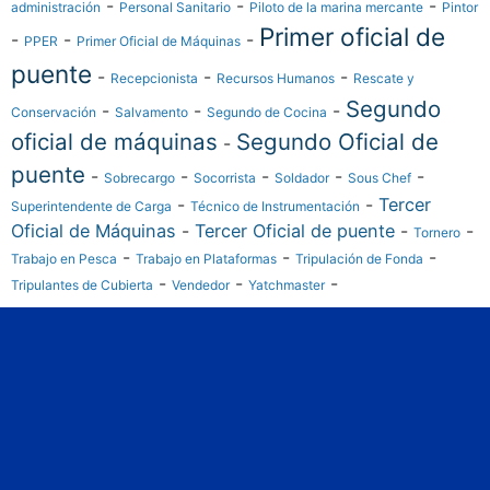
-
-
-
administración
Personal Sanitario
Piloto de la marina mercante
Pintor
Primer oficial de
-
-
-
PPER
Primer Oficial de Máquinas
puente
-
-
-
Recepcionista
Recursos Humanos
Rescate y
Segundo
-
-
-
Conservación
Salvamento
Segundo de Cocina
oficial de máquinas
Segundo Oficial de
-
puente
-
-
-
-
-
Sobrecargo
Socorrista
Soldador
Sous Chef
-
-
Tercer
Superintendente de Carga
Técnico de Instrumentación
Oficial de Máquinas
-
Tercer Oficial de puente
-
-
Tornero
-
-
-
Trabajo en Pesca
Trabajo en Plataformas
Tripulación de Fonda
-
-
-
Tripulantes de Cubierta
Vendedor
Yatchmaster