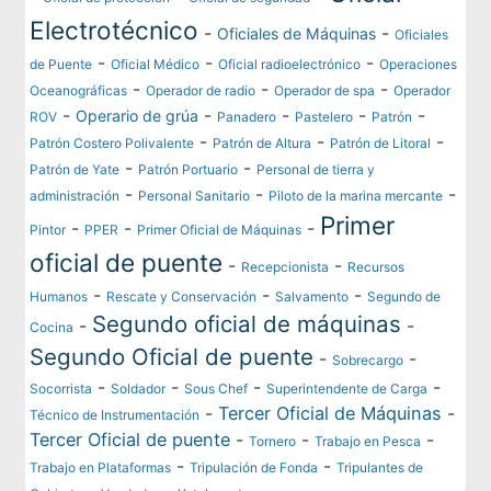
Electrotécnico
-
-
Oficiales de Máquinas
Oficiales
-
-
-
de Puente
Oficial Médico
Oficial radioelectrónico
Operaciones
-
-
-
Oceanográficas
Operador de radio
Operador de spa
Operador
-
-
-
-
-
Operario de grúa
ROV
Panadero
Pastelero
Patrón
-
-
-
Patrón Costero Polivalente
Patrón de Altura
Patrón de Litoral
-
-
Patrón de Yate
Patrón Portuario
Personal de tierra y
-
-
-
administración
Personal Sanitario
Piloto de la marina mercante
Primer
-
-
-
Pintor
PPER
Primer Oficial de Máquinas
oficial de puente
-
-
Recepcionista
Recursos
-
-
-
Humanos
Rescate y Conservación
Salvamento
Segundo de
Segundo oficial de máquinas
-
-
Cocina
Segundo Oficial de puente
-
-
Sobrecargo
-
-
-
-
Socorrista
Soldador
Sous Chef
Superintendente de Carga
-
Tercer Oficial de Máquinas
-
Técnico de Instrumentación
Tercer Oficial de puente
-
-
-
Tornero
Trabajo en Pesca
-
-
Trabajo en Plataformas
Tripulación de Fonda
Tripulantes de