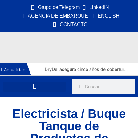
Grupo de Telegram
LinkedIN
AGENCIA DE EMBARQUE
ENGLISH
CONTACTO
DryDel asegura cinco años de cobertura de K Line para sus cuatro nuevos capesize de 182.000 TPM
Actualidad
Tüpraş invierte 370 MUSD en cuatro suezmax para Ditaş y triplicará su flota de crudo en 2029
India inyecta 8.800 millones en exploración offshore hasta 2030: impacto real para marinos OSV y AHTS
La OMI aprueba la mayor ECA del mundo: azufre al 0,10% en la costa atlántica de España desde 2028
Explora III: el crucero a GNL de MSC que crea 640 empleos y estrena puerto en Barcelona
Electricista / Buque
MB92 asegura su concesión en el Port de Barcelona hasta 2050 y desbloquea una inversión de 40 M€
Tanque de
China acapara el 73,9% de los nuevos pedidos de buques y redefine la construcción naval mundial en 2026
Clarkson dispara su beneficio un 56% en el primer semestre de 2026 y reabre el debate sobre salidas profesionales en tierra