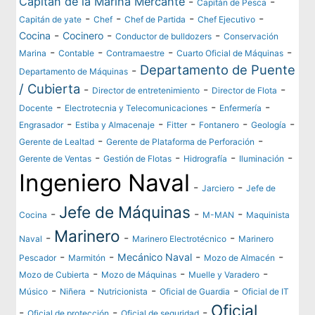
Capitán de la Marina Mercante
-
-
Capitán de Pesca
-
-
-
-
Capitán de yate
Chef
Chef de Partida
Chef Ejecutivo
-
-
-
Cocina
Cocinero
Conductor de bulldozers
Conservación
-
-
-
-
Marina
Contable
Contramaestre
Cuarto Oficial de Máquinas
Departamento de Puente
-
Departamento de Máquinas
/ Cubierta
-
-
-
Director de entretenimiento
Director de Flota
-
-
-
Docente
Electrotecnia y Telecomunicaciones
Enfermería
-
-
-
-
-
Engrasador
Estiba y Almacenaje
Fitter
Fontanero
Geología
-
-
Gerente de Lealtad
Gerente de Plataforma de Perforación
-
-
-
-
Gerente de Ventas
Gestión de Flotas
Hidrografía
Iluminación
Ingeniero Naval
-
-
Jarciero
Jefe de
Jefe de Máquinas
-
-
-
Cocina
M-MAN
Maquinista
Marinero
-
-
-
Naval
Marinero Electrotécnico
Marinero
-
-
-
-
Mecánico Naval
Pescador
Marmitón
Mozo de Almacén
-
-
-
Mozo de Cubierta
Mozo de Máquinas
Muelle y Varadero
-
-
-
-
Músico
Niñera
Nutricionista
Oficial de Guardia
Oficial de IT
Oficial
-
-
-
Oficial de protección
Oficial de seguridad