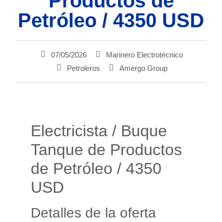
Productos de
CMA CGM bautiza el ‘ROI ARTHUR’: un 15.000 TEU a metanol que acelera su flota hacia los 200 buques dual-fuel
Petróleo / 4350 USD
MISC asegura un time charter de 10 años para un gasero LNG de 18.700 m³ que unirá Malasia con Japón
07/05/2026
Marinero Electrotécnico
Petroleros
Amergo Group
Electricista / Buque
Tanque de Productos
de Petróleo / 4350
USD
Detalles de la oferta