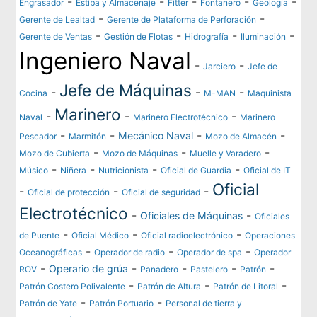
-
-
-
-
-
Engrasador
Estiba y Almacenaje
Fitter
Fontanero
Geología
-
-
Gerente de Lealtad
Gerente de Plataforma de Perforación
-
-
-
-
Gerente de Ventas
Gestión de Flotas
Hidrografía
Iluminación
Ingeniero Naval
-
-
Jarciero
Jefe de
Jefe de Máquinas
-
-
-
Cocina
M-MAN
Maquinista
Marinero
-
-
-
Naval
Marinero Electrotécnico
Marinero
-
-
-
-
Mecánico Naval
Pescador
Marmitón
Mozo de Almacén
-
-
-
Mozo de Cubierta
Mozo de Máquinas
Muelle y Varadero
-
-
-
-
Músico
Niñera
Nutricionista
Oficial de Guardia
Oficial de IT
Oficial
-
-
-
Oficial de protección
Oficial de seguridad
Electrotécnico
-
-
Oficiales de Máquinas
Oficiales
-
-
-
de Puente
Oficial Médico
Oficial radioelectrónico
Operaciones
-
-
-
Oceanográficas
Operador de radio
Operador de spa
Operador
-
-
-
-
-
Operario de grúa
ROV
Panadero
Pastelero
Patrón
-
-
-
Patrón Costero Polivalente
Patrón de Altura
Patrón de Litoral
-
-
Patrón de Yate
Patrón Portuario
Personal de tierra y