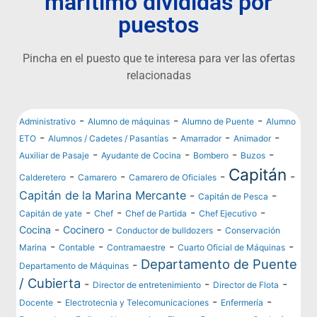
marítimo divididas por
puestos
Pincha en el puesto que te interesa para ver las ofertas
relacionadas
-
-
-
Administrativo
Alumno de máquinas
Alumno de Puente
Alumno
-
-
-
-
ETO
Alumnos / Cadetes / Pasantías
Amarrador
Animador
-
-
-
-
Auxiliar de Pasaje
Ayudante de Cocina
Bombero
Buzos
Capitán
-
-
-
-
Calderetero
Camarero
Camarero de Oficiales
Capitán de la Marina Mercante
-
-
Capitán de Pesca
-
-
-
-
Capitán de yate
Chef
Chef de Partida
Chef Ejecutivo
-
-
-
Cocina
Cocinero
Conductor de bulldozers
Conservación
-
-
-
-
Marina
Contable
Contramaestre
Cuarto Oficial de Máquinas
Departamento de Puente
-
Departamento de Máquinas
/ Cubierta
-
-
-
Director de entretenimiento
Director de Flota
-
-
-
Docente
Electrotecnia y Telecomunicaciones
Enfermería