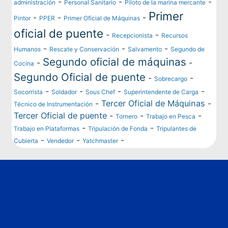
-
-
-
administración
Personal Sanitario
Piloto de la marina mercante
Primer
-
-
-
Pintor
PPER
Primer Oficial de Máquinas
oficial de puente
-
-
Recepcionista
Recursos
-
-
-
Humanos
Rescate y Conservación
Salvamento
Segundo de
Segundo oficial de máquinas
-
-
Cocina
Segundo Oficial de puente
-
-
Sobrecargo
-
-
-
-
Socorrista
Soldador
Sous Chef
Superintendente de Carga
-
Tercer Oficial de Máquinas
-
Técnico de Instrumentación
Tercer Oficial de puente
-
-
-
Tornero
Trabajo en Pesca
-
-
Trabajo en Plataformas
Tripulación de Fonda
Tripulantes de
-
-
-
Cubierta
Vendedor
Yatchmaster