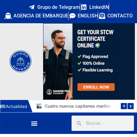
Grupo de Telegram
LinkedIN
AGENCIA DE EMBARQUE
ENGLISH
CONTACTO
Francia invierte 260 M€ en cinco puertos para eólica flotante: ¿qué oportunidades abre a los marinos españoles?
Cuatro nuevos capitanes marítimos: la DGMM refuerza la promoción interna y Málaga estrena primera capitana
Actualidad