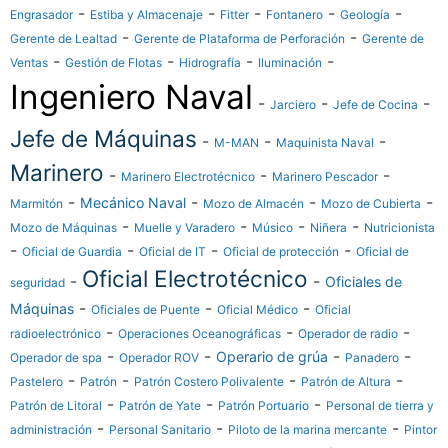
-
-
-
-
-
Engrasador
Estiba y Almacenaje
Fitter
Fontanero
Geología
-
-
Gerente de Lealtad
Gerente de Plataforma de Perforación
Gerente de
-
-
-
-
Ventas
Gestión de Flotas
Hidrografía
Iluminación
Ingeniero Naval
-
-
-
Jarciero
Jefe de Cocina
Jefe de Máquinas
-
-
-
M-MAN
Maquinista Naval
Marinero
-
-
-
Marinero Electrotécnico
Marinero Pescador
-
-
-
-
Mecánico Naval
Marmitón
Mozo de Almacén
Mozo de Cubierta
-
-
-
-
Mozo de Máquinas
Muelle y Varadero
Músico
Niñera
Nutricionista
-
-
-
-
Oficial de Guardia
Oficial de IT
Oficial de protección
Oficial de
Oficial Electrotécnico
-
-
Oficiales de
seguridad
-
-
-
Máquinas
Oficiales de Puente
Oficial Médico
Oficial
-
-
-
radioelectrónico
Operaciones Oceanográficas
Operador de radio
-
-
-
-
Operario de grúa
Operador de spa
Operador ROV
Panadero
-
-
-
-
Pastelero
Patrón
Patrón Costero Polivalente
Patrón de Altura
-
-
-
Patrón de Litoral
Patrón de Yate
Patrón Portuario
Personal de tierra y
-
-
-
administración
Personal Sanitario
Piloto de la marina mercante
Pintor