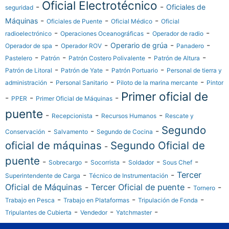
Oficial Electrotécnico
-
-
Oficiales de
seguridad
-
-
-
Máquinas
Oficiales de Puente
Oficial Médico
Oficial
-
-
-
radioelectrónico
Operaciones Oceanográficas
Operador de radio
-
-
-
-
Operario de grúa
Operador de spa
Operador ROV
Panadero
-
-
-
-
Pastelero
Patrón
Patrón Costero Polivalente
Patrón de Altura
-
-
-
Patrón de Litoral
Patrón de Yate
Patrón Portuario
Personal de tierra y
-
-
-
administración
Personal Sanitario
Piloto de la marina mercante
Pintor
Primer oficial de
-
-
-
PPER
Primer Oficial de Máquinas
puente
-
-
-
Recepcionista
Recursos Humanos
Rescate y
Segundo
-
-
-
Conservación
Salvamento
Segundo de Cocina
oficial de máquinas
Segundo Oficial de
-
puente
-
-
-
-
-
Sobrecargo
Socorrista
Soldador
Sous Chef
-
-
Tercer
Superintendente de Carga
Técnico de Instrumentación
Oficial de Máquinas
-
Tercer Oficial de puente
-
-
Tornero
-
-
-
Trabajo en Pesca
Trabajo en Plataformas
Tripulación de Fonda
-
-
-
Tripulantes de Cubierta
Vendedor
Yatchmaster