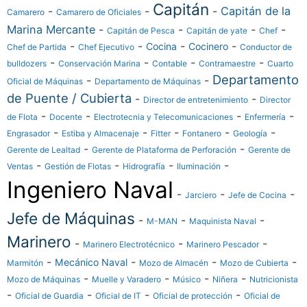
Capitán
-
-
-
Capitán de la
Camarero
Camarero de Oficiales
Marina Mercante
-
-
-
-
Capitán de Pesca
Capitán de yate
Chef
-
-
-
-
Cocina
Cocinero
Chef de Partida
Chef Ejecutivo
Conductor de
-
-
-
-
bulldozers
Conservación Marina
Contable
Contramaestre
Cuarto
Departamento
-
-
Oficial de Máquinas
Departamento de Máquinas
de Puente / Cubierta
-
-
Director de entretenimiento
Director
-
-
-
-
de Flota
Docente
Electrotecnia y Telecomunicaciones
Enfermería
-
-
-
-
-
Engrasador
Estiba y Almacenaje
Fitter
Fontanero
Geología
-
-
Gerente de Lealtad
Gerente de Plataforma de Perforación
Gerente de
-
-
-
-
Ventas
Gestión de Flotas
Hidrografía
Iluminación
Ingeniero Naval
-
-
-
Jarciero
Jefe de Cocina
Jefe de Máquinas
-
-
-
M-MAN
Maquinista Naval
Marinero
-
-
-
Marinero Electrotécnico
Marinero Pescador
-
-
-
-
Mecánico Naval
Marmitón
Mozo de Almacén
Mozo de Cubierta
-
-
-
-
Mozo de Máquinas
Muelle y Varadero
Músico
Niñera
Nutricionista
-
-
-
-
Oficial de Guardia
Oficial de IT
Oficial de protección
Oficial de