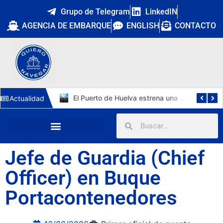
Grupo de Telegram
LinkedIN
AGENCIA DE EMBARQUE
ENGLISH
CONTACTO
Cuatro nuevos capitanes marítimos: la DGMM refuerza la promoción interna y Málaga estrena primera capitana
El Puerto de Huelva estrena una tercera vía de 1.211 metros y 15.112 m² para autopistas ferroviarias
Actualidad
Jefe de Guardia (Chief
Officer) en Buque
Portacontenedores