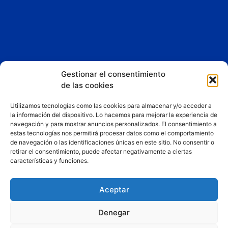
Gestionar el consentimiento
de las cookies
Esta App y sitio web asociado son propiedad de
Liberty
Dreams LTD
Utilizamos tecnologías como las cookies para almacenar y/o acceder a
la información del dispositivo. Lo hacemos para mejorar la experiencia de
Consigue un 25% de descuento fijo en los planes de
navegación y para mostrar anuncios personalizados. El consentimiento a
estas tecnologías nos permitirá procesar datos como el comportamiento
hosting y mantenimiento web de Liberty Dreams LTD por
de navegación o las identificaciones únicas en este sitio. No consentir o
ser usuario de nuestra web.
retirar el consentimiento, puede afectar negativamente a ciertas
Puedes reclamar esta oferta con el cupón
características y funciones.
«QUIERONAVEGAR».
Pincha aquí ahora para contratarlo
.
Aceptar
Denegar
Política de cookies
Términos y condiciones