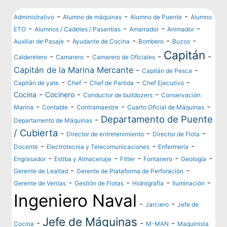
-
-
-
Administrativo
Alumno de máquinas
Alumno de Puente
Alumno
-
-
-
-
ETO
Alumnos / Cadetes / Pasantías
Amarrador
Animador
-
-
-
-
Auxiliar de Pasaje
Ayudante de Cocina
Bombero
Buzos
Capitán
-
-
-
-
Calderetero
Camarero
Camarero de Oficiales
Capitán de la Marina Mercante
-
-
Capitán de Pesca
-
-
-
-
Capitán de yate
Chef
Chef de Partida
Chef Ejecutivo
-
-
-
Cocina
Cocinero
Conductor de bulldozers
Conservación
-
-
-
-
Marina
Contable
Contramaestre
Cuarto Oficial de Máquinas
Departamento de Puente
-
Departamento de Máquinas
/ Cubierta
-
-
-
Director de entretenimiento
Director de Flota
-
-
-
Docente
Electrotecnia y Telecomunicaciones
Enfermería
-
-
-
-
-
Engrasador
Estiba y Almacenaje
Fitter
Fontanero
Geología
-
-
Gerente de Lealtad
Gerente de Plataforma de Perforación
-
-
-
-
Gerente de Ventas
Gestión de Flotas
Hidrografía
Iluminación
Ingeniero Naval
-
-
Jarciero
Jefe de
Jefe de Máquinas
-
-
-
Cocina
M-MAN
Maquinista