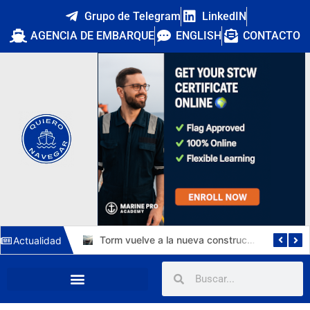
Grupo de Telegram
LinkedIN
AGENCIA DE EMBARQUE
ENGLISH
CONTACTO
El Puerto de Huelva estrena una tercera vía de 1.211 metros y 15.112 m² para autopistas ferroviarias
Torm vuelve a la nueva construcción: 6 MR de 50.000 TPM en China por 276 M$ y un horizonte de empleo hasta 2030
Actualidad