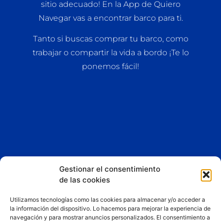
sitio adecuado! En la App de Quiero
Navegar vas a encontrar barco para ti.
Tanto si buscas comprar tu barco, como
trabajar o compartir la vida a bordo ¡Te lo
ponemos fácil!
Gestionar el consentimiento
de las cookies
Esta App y sitio web asociado son propiedad de
Liberty
Dreams LTD
Utilizamos tecnologías como las cookies para almacenar y/o acceder a
la información del dispositivo. Lo hacemos para mejorar la experiencia de
Consigue un 25% de descuento fijo en los planes de
navegación y para mostrar anuncios personalizados. El consentimiento a