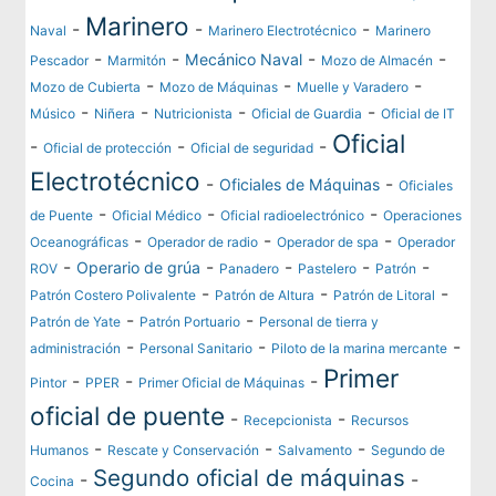
Marinero
-
-
-
Naval
Marinero Electrotécnico
Marinero
-
-
-
-
Mecánico Naval
Pescador
Marmitón
Mozo de Almacén
-
-
-
Mozo de Cubierta
Mozo de Máquinas
Muelle y Varadero
-
-
-
-
Músico
Niñera
Nutricionista
Oficial de Guardia
Oficial de IT
Oficial
-
-
-
Oficial de protección
Oficial de seguridad
Electrotécnico
-
-
Oficiales de Máquinas
Oficiales
-
-
-
de Puente
Oficial Médico
Oficial radioelectrónico
Operaciones
-
-
-
Oceanográficas
Operador de radio
Operador de spa
Operador
-
-
-
-
-
Operario de grúa
ROV
Panadero
Pastelero
Patrón
-
-
-
Patrón Costero Polivalente
Patrón de Altura
Patrón de Litoral
-
-
Patrón de Yate
Patrón Portuario
Personal de tierra y
-
-
-
administración
Personal Sanitario
Piloto de la marina mercante
Primer
-
-
-
Pintor
PPER
Primer Oficial de Máquinas
oficial de puente
-
-
Recepcionista
Recursos
-
-
-
Humanos
Rescate y Conservación
Salvamento
Segundo de
Segundo oficial de máquinas
-
-
Cocina