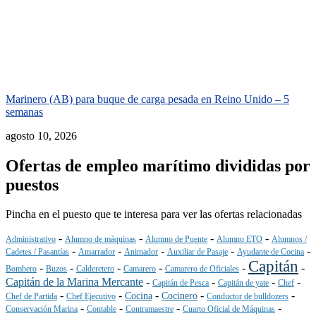
Marinero (AB) para buque de carga pesada en Reino Unido – 5
semanas
agosto 10, 2026
Ofertas de empleo marítimo divididas por
puestos
Pincha en el puesto que te interesa para ver las ofertas relacionadas
-
-
-
-
Administrativo
Alumno de máquinas
Alumno de Puente
Alumno ETO
Alumnos /
-
-
-
-
-
Cadetes / Pasantías
Amarrador
Animador
Auxiliar de Pasaje
Ayudante de Cocina
Capitán
-
-
-
-
-
-
Bombero
Buzos
Calderetero
Camarero
Camarero de Oficiales
Capitán de la Marina Mercante
-
-
-
-
Capitán de Pesca
Capitán de yate
Chef
-
-
-
-
-
Cocina
Cocinero
Chef de Partida
Chef Ejecutivo
Conductor de bulldozers
-
-
-
-
Conservación Marina
Contable
Contramaestre
Cuarto Oficial de Máquinas