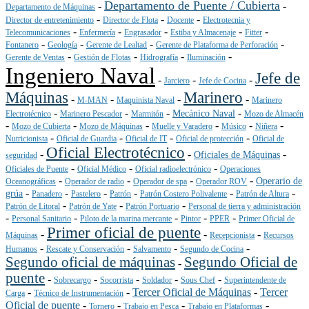
Departamento de Puente / Cubierta
-
-
Departamento de Máquinas
-
-
-
Director de entretenimiento
Director de Flota
Docente
Electrotecnia y
-
-
-
-
-
Telecomunicaciones
Enfermería
Engrasador
Estiba y Almacenaje
Fitter
-
-
-
-
Fontanero
Geología
Gerente de Lealtad
Gerente de Plataforma de Perforación
-
-
-
-
Gerente de Ventas
Gestión de Flotas
Hidrografía
Iluminación
Ingeniero Naval
Jefe de
-
-
-
Jarciero
Jefe de Cocina
Máquinas
Marinero
-
-
-
-
M-MAN
Maquinista Naval
Marinero
-
-
-
-
Mecánico Naval
Electrotécnico
Marinero Pescador
Marmitón
Mozo de Almacén
-
-
-
-
-
-
Mozo de Cubierta
Mozo de Máquinas
Muelle y Varadero
Músico
Niñera
-
-
-
-
Nutricionista
Oficial de Guardia
Oficial de IT
Oficial de protección
Oficial de
Oficial Electrotécnico
-
-
-
Oficiales de Máquinas
seguridad
-
-
-
Oficiales de Puente
Oficial Médico
Oficial radioelectrónico
Operaciones
-
-
-
-
Operario de
Oceanográficas
Operador de radio
Operador de spa
Operador ROV
-
-
-
-
-
-
grúa
Panadero
Pastelero
Patrón
Patrón Costero Polivalente
Patrón de Altura
-
-
-
Patrón de Litoral
Patrón de Yate
Patrón Portuario
Personal de tierra y administración
-
-
-
-
-
Personal Sanitario
Piloto de la marina mercante
Pintor
PPER
Primer Oficial de
Primer oficial de puente
-
-
-
Máquinas
Recepcionista
Recursos
-
-
-
-
Humanos
Rescate y Conservación
Salvamento
Segundo de Cocina
Segundo oficial de máquinas
Segundo Oficial de
-
puente
-
-
-
-
-
Sobrecargo
Socorrista
Soldador
Sous Chef
Superintendente de
-
-
Tercer Oficial de Máquinas
-
Tercer
Carga
Técnico de Instrumentación
Oficial de puente
-
-
-
-
Tornero
Trabajo en Pesca
Trabajo en Plataformas