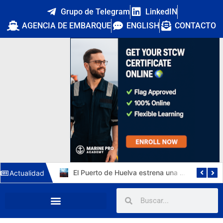
Grupo de Telegram
LinkedIN
AGENCIA DE EMBARQUE
ENGLISH
CONTACTO
Cuatro nuevos capitanes marítimos: la DGMM refuerza la promoción interna y Málaga estrena primera capitana
El Puerto de Huelva estrena una tercera vía de 1.211 metros y 15.112 m² para autopistas ferroviarias
Actualidad