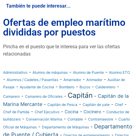
También te puede interesar...
Ofertas de empleo marítimo
divididas por puestos
Pincha en el puesto que te interesa para ver las ofertas
relacionadas
-
-
-
Administrativo
Alumno de máquinas
Alumno de Puente
Alumno ETO
-
-
-
-
Alumnos / Cadetes / Pasantías
Amarrador
Animador
Auxiliar de
-
-
-
-
-
Pasaje
Ayudante de Cocina
Bombero
Buzos
Calderetero
Capitán
-
-
-
Capitán de la
Camarero
Camarero de Oficiales
Marina Mercante
-
-
-
-
Capitán de Pesca
Capitán de yate
Chef
-
-
-
-
Cocina
Cocinero
Chef de Partida
Chef Ejecutivo
Conductor de
-
-
-
-
bulldozers
Conservación Marina
Contable
Contramaestre
Cuarto
Departamento
-
-
Oficial de Máquinas
Departamento de Máquinas
de Puente / Cubierta
-
-
Director de entretenimiento
Director