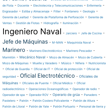
-
-
-
-
de Flota
Docente
Electrotecnia y Telecomunicaciones
Enfermería
-
-
-
-
-
Engrasador
Estiba y Almacenaje
Fitter
Fontanero
Geología
-
-
Gerente de Lealtad
Gerente de Plataforma de Perforación
Gerente de
-
-
-
-
Ventas
Gestión de Flotas
Hidrografía
Iluminación
Ingeniero Naval
-
-
-
Jarciero
Jefe de Cocina
Jefe de Máquinas
-
-
-
M-MAN
Maquinista Naval
Marinero
-
-
-
Marinero Electrotécnico
Marinero Pescador
-
-
-
-
Mecánico Naval
Marmitón
Mozo de Almacén
Mozo de Cubierta
-
-
-
-
Mozo de Máquinas
Muelle y Varadero
Músico
Niñera
Nutricionista
-
-
-
-
Oficial de Guardia
Oficial de IT
Oficial de protección
Oficial de
Oficial Electrotécnico
-
-
Oficiales de
seguridad
-
-
-
Máquinas
Oficiales de Puente
Oficial Médico
Oficial
-
-
-
radioelectrónico
Operaciones Oceanográficas
Operador de radio
-
-
-
-
Operario de grúa
Operador de spa
Operador ROV
Panadero
-
-
-
-
Pastelero
Patrón
Patrón Costero Polivalente
Patrón de Altura
-
-
-
Patrón de Litoral
Patrón de Yate
Patrón Portuario
Personal de tierra y