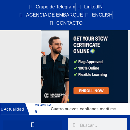
Grupo de Telegram
LinkedIN
AGENCIA DE EMBARQUE
ENGLISH
CONTACTO
Cuatro nuevos capitanes marítimos: la DGMM refuerza la promoción interna y Málaga estrena primera capitana
Actualidad
El Puerto de Huelva estrena una tercera vía de 1.211 metros y 15.112 m² para autopistas ferroviarias
Torm vuelve a la nueva construcción: 6 MR de 50.000 TPM en China por 276 M$ y un horizonte de empleo hasta 2030