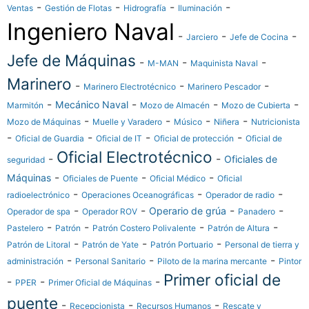
-
-
-
-
Ventas
Gestión de Flotas
Hidrografía
Iluminación
Ingeniero Naval
-
-
-
Jarciero
Jefe de Cocina
Jefe de Máquinas
-
-
-
M-MAN
Maquinista Naval
Marinero
-
-
-
Marinero Electrotécnico
Marinero Pescador
-
-
-
-
Mecánico Naval
Marmitón
Mozo de Almacén
Mozo de Cubierta
-
-
-
-
Mozo de Máquinas
Muelle y Varadero
Músico
Niñera
Nutricionista
-
-
-
-
Oficial de Guardia
Oficial de IT
Oficial de protección
Oficial de
Oficial Electrotécnico
-
-
Oficiales de
seguridad
-
-
-
Máquinas
Oficiales de Puente
Oficial Médico
Oficial
-
-
-
radioelectrónico
Operaciones Oceanográficas
Operador de radio
-
-
-
-
Operario de grúa
Operador de spa
Operador ROV
Panadero
-
-
-
-
Pastelero
Patrón
Patrón Costero Polivalente
Patrón de Altura
-
-
-
Patrón de Litoral
Patrón de Yate
Patrón Portuario
Personal de tierra y
-
-
-
administración
Personal Sanitario
Piloto de la marina mercante
Pintor
Primer oficial de
-
-
-
PPER
Primer Oficial de Máquinas
puente
-
-
-
Recepcionista
Recursos Humanos
Rescate y