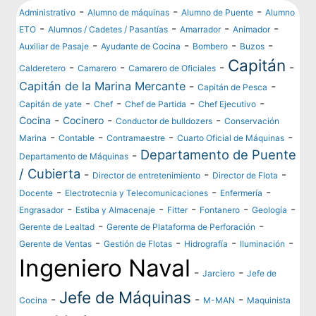
-
-
-
Administrativo
Alumno de máquinas
Alumno de Puente
Alumno
-
-
-
-
ETO
Alumnos / Cadetes / Pasantías
Amarrador
Animador
-
-
-
-
Auxiliar de Pasaje
Ayudante de Cocina
Bombero
Buzos
Capitán
-
-
-
-
Calderetero
Camarero
Camarero de Oficiales
Capitán de la Marina Mercante
-
-
Capitán de Pesca
-
-
-
-
Capitán de yate
Chef
Chef de Partida
Chef Ejecutivo
-
-
-
Cocina
Cocinero
Conductor de bulldozers
Conservación
-
-
-
-
Marina
Contable
Contramaestre
Cuarto Oficial de Máquinas
Departamento de Puente
-
Departamento de Máquinas
/ Cubierta
-
-
-
Director de entretenimiento
Director de Flota
-
-
-
Docente
Electrotecnia y Telecomunicaciones
Enfermería
-
-
-
-
-
Engrasador
Estiba y Almacenaje
Fitter
Fontanero
Geología
-
-
Gerente de Lealtad
Gerente de Plataforma de Perforación
-
-
-
-
Gerente de Ventas
Gestión de Flotas
Hidrografía
Iluminación
Ingeniero Naval
-
-
Jarciero
Jefe de
Jefe de Máquinas
-
-
-
Cocina
M-MAN
Maquinista