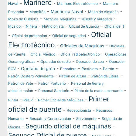
Marinero
-
-
-
Naval
Marinero Electrotécnico
Marinero
-
-
-
-
Mecánico Naval
Pescador
Marmitón
Mozo de Almacén
-
-
-
Mozo de Cubierta
Mozo de Máquinas
Muelle y Varadero
-
-
-
-
Músico
Niñera
Nutricionista
Oficial de Guardia
Oficial de IT
Oficial
-
-
-
Oficial de protección
Oficial de seguridad
Electrotécnico
-
-
Oficiales de Máquinas
Oficiales
-
-
-
de Puente
Oficial Médico
Oficial radioelectrónico
Operaciones
-
-
-
Oceanográficas
Operador de radio
Operador de spa
Operador
-
-
-
-
-
Operario de grúa
ROV
Panadero
Pastelero
Patrón
-
-
-
Patrón Costero Polivalente
Patrón de Altura
Patrón de Litoral
-
-
Patrón de Yate
Patrón Portuario
Personal de tierra y
-
-
-
administración
Personal Sanitario
Piloto de la marina mercante
Primer
-
-
-
Pintor
PPER
Primer Oficial de Máquinas
oficial de puente
-
-
Recepcionista
Recursos
-
-
-
Humanos
Rescate y Conservación
Salvamento
Segundo de
Segundo oficial de máquinas
-
-
Cocina
Segundo Oficial de puente
-
-