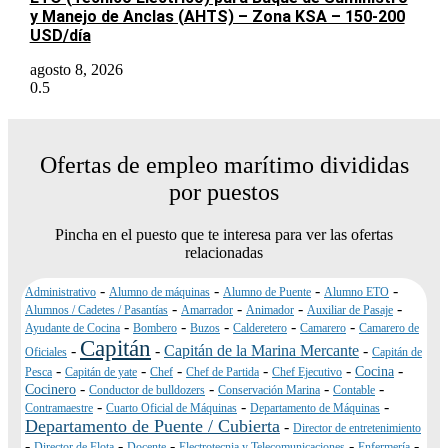
y Manejo de Anclas (AHTS) – Zona KSA – 150-200
USD/día
agosto 8, 2026
Ofertas de empleo marítimo divididas
por puestos
Pincha en el puesto que te interesa para ver las ofertas
relacionadas
-
-
-
-
Administrativo
Alumno de máquinas
Alumno de Puente
Alumno ETO
-
-
-
-
Alumnos / Cadetes / Pasantías
Amarrador
Animador
Auxiliar de Pasaje
-
-
-
-
-
Ayudante de Cocina
Bombero
Buzos
Calderetero
Camarero
Camarero de
Capitán
-
-
Capitán de la Marina Mercante
-
Oficiales
Capitán de
-
-
-
-
-
-
Cocina
Pesca
Capitán de yate
Chef
Chef de Partida
Chef Ejecutivo
-
-
-
-
Cocinero
Conductor de bulldozers
Conservación Marina
Contable
-
-
-
Contramaestre
Cuarto Oficial de Máquinas
Departamento de Máquinas
Departamento de Puente / Cubierta
-
Director de entretenimiento
-
-
-
-
-
Director de Flota
Docente
Electrotecnia y Telecomunicaciones
Enfermería