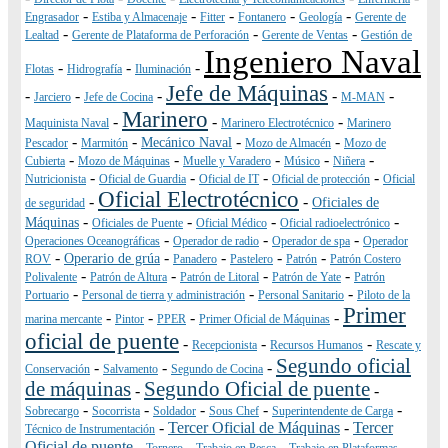
-
-
-
-
-
Engrasador
Estiba y Almacenaje
Fitter
Fontanero
Geología
Gerente de
-
-
-
Lealtad
Gerente de Plataforma de Perforación
Gerente de Ventas
Gestión de
Ingeniero Naval
-
-
-
Flotas
Hidrografía
Iluminación
Jefe de Máquinas
-
-
-
-
-
Jarciero
Jefe de Cocina
M-MAN
Marinero
-
-
-
Maquinista Naval
Marinero Electrotécnico
Marinero
-
-
-
-
Mecánico Naval
Pescador
Marmitón
Mozo de Almacén
Mozo de
-
-
-
-
-
Cubierta
Mozo de Máquinas
Muelle y Varadero
Músico
Niñera
-
-
-
-
Nutricionista
Oficial de Guardia
Oficial de IT
Oficial de protección
Oficial
Oficial Electrotécnico
-
-
Oficiales de
de seguridad
-
-
-
-
Máquinas
Oficiales de Puente
Oficial Médico
Oficial radioelectrónico
-
-
-
Operaciones Oceanográficas
Operador de radio
Operador de spa
Operador
-
-
-
-
-
Operario de grúa
ROV
Panadero
Pastelero
Patrón
Patrón Costero
-
-
-
-
Polivalente
Patrón de Altura
Patrón de Litoral
Patrón de Yate
Patrón
-
-
-
Portuario
Personal de tierra y administración
Personal Sanitario
Piloto de la
Primer
-
-
-
-
marina mercante
Pintor
PPER
Primer Oficial de Máquinas
oficial de puente
-
-
-
Recepcionista
Recursos Humanos
Rescate y
Segundo oficial
-
-
-
Conservación
Salvamento
Segundo de Cocina
de máquinas
Segundo Oficial de puente
-
-
-
-
-
-
-
Sobrecargo
Socorrista
Soldador
Sous Chef
Superintendente de Carga
-
Tercer Oficial de Máquinas
-
Tercer
Técnico de Instrumentación
Oficial de puente
-
-
-
-