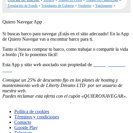
Tornero
Trabajo en Pesca
Trabajo en Plataformas
-
-
-
-
Tripulación de Fonda
Tripulantes de Cubierta
Vendedor
Yatchmaster
Quiero Navegar App
Si buscas barco para navegar ¡Estás en el sitio adecuado! En la App
de Quiero Navegar vas a encontrar barco para ti.
Tanto si buscas comprar tu barco, como trabajar o compartir la vida
a bordo ¡Te lo ponemos fácil!
Esta App y sitio web asociado son propiedad de
Liberty Dreams
LTD
Consigue un 25% de descuento fijo en los planes de hosting y
mantenimiento web de Liberty Dreams LTD por ser usuario de
nuestra web.
Puedes reclamar esta oferta con el cupón «QUIERONAVEGAR».
Pincha aquí ahora para contratarlo
.
Política de cookies
Términos y condiciones
Contacto
Google Play
Telegram