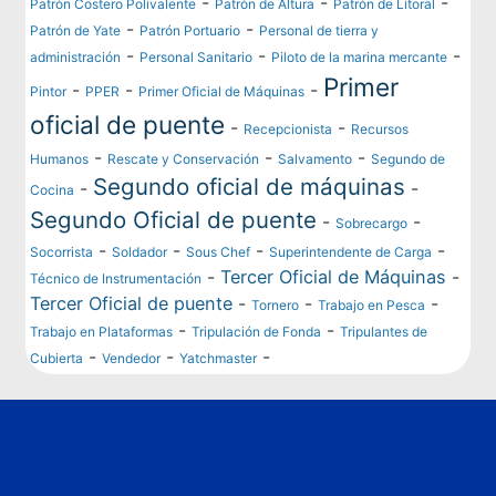
-
-
-
Patrón Costero Polivalente
Patrón de Altura
Patrón de Litoral
-
-
Patrón de Yate
Patrón Portuario
Personal de tierra y
-
-
-
administración
Personal Sanitario
Piloto de la marina mercante
Primer
-
-
-
Pintor
PPER
Primer Oficial de Máquinas
oficial de puente
-
-
Recepcionista
Recursos
-
-
-
Humanos
Rescate y Conservación
Salvamento
Segundo de
Segundo oficial de máquinas
-
-
Cocina
Segundo Oficial de puente
-
-
Sobrecargo
-
-
-
-
Socorrista
Soldador
Sous Chef
Superintendente de Carga
-
Tercer Oficial de Máquinas
-
Técnico de Instrumentación
Tercer Oficial de puente
-
-
-
Tornero
Trabajo en Pesca
-
-
Trabajo en Plataformas
Tripulación de Fonda
Tripulantes de
-
-
-
Cubierta
Vendedor
Yatchmaster