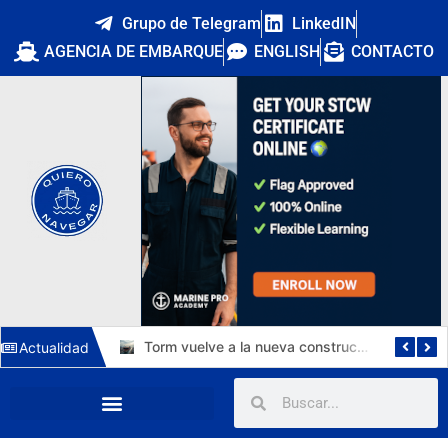
Grupo de Telegram
LinkedIN
AGENCIA DE EMBARQUE
ENGLISH
CONTACTO
El Puerto de Huelva estrena una tercera vía de 1.211 metros y 15.112 m² para autopistas ferroviarias
Torm vuelve a la nueva construcción: 6 MR de 50.000 TPM en China por 276 M$ y un horizonte de empleo hasta 2030
Actualidad