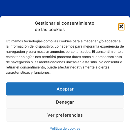
Gestionar el consentimiento
de las cookies
Esta App y sitio web asociado son propiedad de
Liberty
Dreams LTD
Utilizamos tecnologías como las cookies para almacenar y/o acceder a
la información del dispositivo. Lo hacemos para mejorar la experiencia de
Consigue un 25% de descuento fijo en los planes de
navegación y para mostrar anuncios personalizados. El consentimiento a
hosting y mantenimiento web de Liberty Dreams LTD por
estas tecnologías nos permitirá procesar datos como el comportamiento
de navegación o las identificaciones únicas en este sitio. No consentir o
ser usuario de nuestra web.
retirar el consentimiento, puede afectar negativamente a ciertas
Puedes reclamar esta oferta con el cupón
características y funciones.
«QUIERONAVEGAR».
Pincha aquí ahora para contratarlo
.
Aceptar
Política de cookies
Términos y condiciones
Denegar
Contacto
Google Play
Telegram
Ver preferencias
LinkedIN
Política de cookies