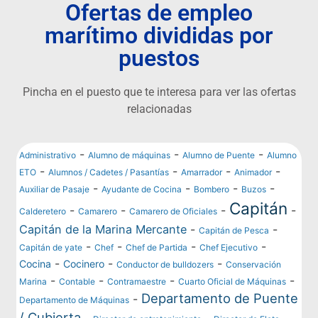
Ofertas de empleo
marítimo divididas por
puestos
Pincha en el puesto que te interesa para ver las ofertas
relacionadas
-
-
-
Administrativo
Alumno de máquinas
Alumno de Puente
Alumno
-
-
-
-
ETO
Alumnos / Cadetes / Pasantías
Amarrador
Animador
-
-
-
-
Auxiliar de Pasaje
Ayudante de Cocina
Bombero
Buzos
Capitán
-
-
-
-
Calderetero
Camarero
Camarero de Oficiales
Capitán de la Marina Mercante
-
-
Capitán de Pesca
-
-
-
-
Capitán de yate
Chef
Chef de Partida
Chef Ejecutivo
-
-
-
Cocina
Cocinero
Conductor de bulldozers
Conservación
-
-
-
-
Marina
Contable
Contramaestre
Cuarto Oficial de Máquinas
Departamento de Puente
-
Departamento de Máquinas
/ Cubierta
-
-
-