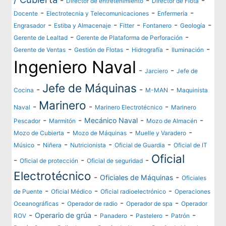
Director de entretenimiento
Director de Flota
-
-
-
Docente
Electrotecnia y Telecomunicaciones
Enfermería
-
-
-
-
-
Engrasador
Estiba y Almacenaje
Fitter
Fontanero
Geología
-
-
Gerente de Lealtad
Gerente de Plataforma de Perforación
-
-
-
-
Gerente de Ventas
Gestión de Flotas
Hidrografía
Iluminación
Ingeniero Naval
-
-
Jarciero
Jefe de
Jefe de Máquinas
-
-
-
Cocina
M-MAN
Maquinista
Marinero
-
-
-
Naval
Marinero Electrotécnico
Marinero
-
-
-
-
Mecánico Naval
Pescador
Marmitón
Mozo de Almacén
-
-
-
Mozo de Cubierta
Mozo de Máquinas
Muelle y Varadero
-
-
-
-
Músico
Niñera
Nutricionista
Oficial de Guardia
Oficial de IT
Oficial
-
-
-
Oficial de protección
Oficial de seguridad
Electrotécnico
-
-
Oficiales de Máquinas
Oficiales
-
-
-
de Puente
Oficial Médico
Oficial radioelectrónico
Operaciones
-
-
-
Oceanográficas
Operador de radio
Operador de spa
Operador
-
-
-
-
-
Operario de grúa
ROV
Panadero
Pastelero
Patrón