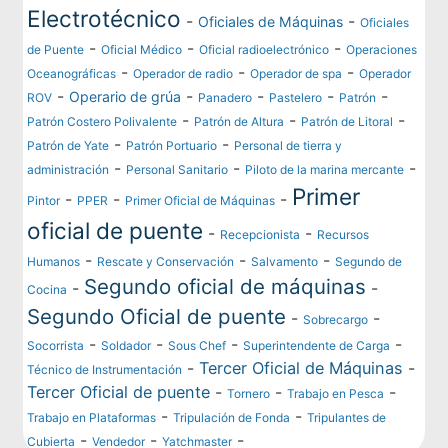
Electrotécnico
-
-
Oficiales de Máquinas
Oficiales
-
-
-
de Puente
Oficial Médico
Oficial radioelectrónico
Operaciones
-
-
-
Oceanográficas
Operador de radio
Operador de spa
Operador
-
-
-
-
-
Operario de grúa
ROV
Panadero
Pastelero
Patrón
-
-
-
Patrón Costero Polivalente
Patrón de Altura
Patrón de Litoral
-
-
Patrón de Yate
Patrón Portuario
Personal de tierra y
-
-
-
administración
Personal Sanitario
Piloto de la marina mercante
Primer
-
-
-
Pintor
PPER
Primer Oficial de Máquinas
oficial de puente
-
-
Recepcionista
Recursos
-
-
-
Humanos
Rescate y Conservación
Salvamento
Segundo de
Segundo oficial de máquinas
-
-
Cocina
Segundo Oficial de puente
-
-
Sobrecargo
-
-
-
-
Socorrista
Soldador
Sous Chef
Superintendente de Carga
-
Tercer Oficial de Máquinas
-
Técnico de Instrumentación
Tercer Oficial de puente
-
-
-
Tornero
Trabajo en Pesca
-
-
Trabajo en Plataformas
Tripulación de Fonda
Tripulantes de
-
-
-
Cubierta
Vendedor
Yatchmaster