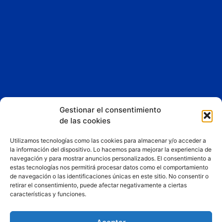
Gestionar el consentimiento
Esta App y sitio web asociado son propiedad de
Liberty
de las cookies
Dreams LTD
Utilizamos tecnologías como las cookies para almacenar y/o acceder a
Consigue un 25% de descuento fijo en los planes de
la información del dispositivo. Lo hacemos para mejorar la experiencia de
hosting y mantenimiento web de Liberty Dreams LTD
navegación y para mostrar anuncios personalizados. El consentimiento a
por ser usuario de nuestra web.
estas tecnologías nos permitirá procesar datos como el comportamiento
de navegación o las identificaciones únicas en este sitio. No consentir o
Puedes reclamar esta oferta con el cupón
retirar el consentimiento, puede afectar negativamente a ciertas
«QUIERONAVEGAR».
Pincha aquí ahora para
características y funciones.
contratarlo
.