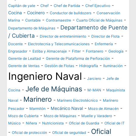
-
-
-
-
Capitán de yate
Chef
Chef de Partida
Chef Ejecutivo
-
-
-
Cocina
Cocinero
Conductor de bulldozers
Conservación
-
-
-
-
Marina
Contable
Contramaestre
Cuarto Oficial de Máquinas
Departamento de Puente
-
Departamento de Máquinas
/ Cubierta
-
-
-
Director de entretenimiento
Director de Flota
-
-
-
Docente
Electrotecnia y Telecomunicaciones
Enfermería
-
-
-
-
-
Engrasador
Estiba y Almacenaje
Fitter
Fontanero
Geología
-
-
Gerente de Lealtad
Gerente de Plataforma de Perforación
-
-
-
-
Gerente de Ventas
Gestión de Flotas
Hidrografía
Iluminación
Ingeniero Naval
-
-
Jarciero
Jefe de
Jefe de Máquinas
-
-
-
Cocina
M-MAN
Maquinista
Marinero
-
-
-
Naval
Marinero Electrotécnico
Marinero
-
-
-
-
Mecánico Naval
Pescador
Marmitón
Mozo de Almacén
-
-
-
Mozo de Cubierta
Mozo de Máquinas
Muelle y Varadero
-
-
-
-
Músico
Niñera
Nutricionista
Oficial de Guardia
Oficial de IT
Oficial
-
-
-
Oficial de protección
Oficial de seguridad