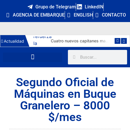
Grupo de Telegram
LinkedIN
AGENCIA DE EMBARQUE
ENGLISH
CONTACTO
Francia invierte 260 M€ en cinco puertos para eólica flotante: ¿qué oportunidades abre a los marinos españoles?
Cuatro nuevos capitanes marítimos: la DGMM refuerza la promoción interna y Málaga estrena primera capitana
Actualidad
Segundo Oficial de
Máquinas en Buque
Granelero – 8000
$/mes