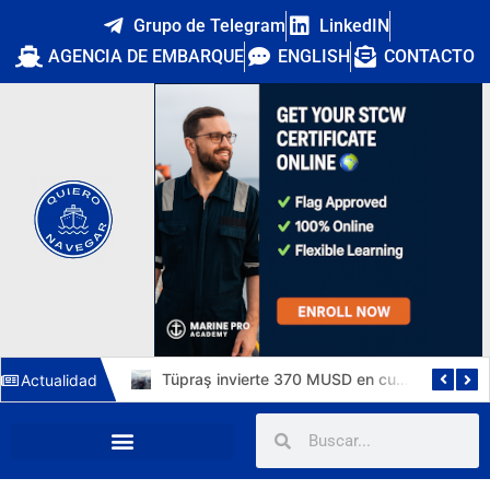
Grupo de Telegram
LinkedIN
AGENCIA DE EMBARQUE
ENGLISH
CONTACTO
DryDel asegura cinco años de cobertura de K Line para sus cuatro nuevos capesize de 182.000 TPM
Tüpraş invierte 370 MUSD en cuatro suezmax para Ditaş y triplicará su flota de crudo en 2029
Actualidad