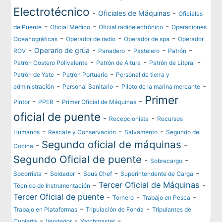
Electrotécnico
-
-
Oficiales de Máquinas
Oficiales
-
-
-
de Puente
Oficial Médico
Oficial radioelectrónico
Operaciones
-
-
-
Oceanográficas
Operador de radio
Operador de spa
Operador
-
-
-
-
-
Operario de grúa
ROV
Panadero
Pastelero
Patrón
-
-
-
Patrón Costero Polivalente
Patrón de Altura
Patrón de Litoral
-
-
Patrón de Yate
Patrón Portuario
Personal de tierra y
-
-
-
administración
Personal Sanitario
Piloto de la marina mercante
Primer
-
-
-
Pintor
PPER
Primer Oficial de Máquinas
oficial de puente
-
-
Recepcionista
Recursos
-
-
-
Humanos
Rescate y Conservación
Salvamento
Segundo de
Segundo oficial de máquinas
-
-
Cocina
Segundo Oficial de puente
-
-
Sobrecargo
-
-
-
-
Socorrista
Soldador
Sous Chef
Superintendente de Carga
-
Tercer Oficial de Máquinas
-
Técnico de Instrumentación
Tercer Oficial de puente
-
-
-
Tornero
Trabajo en Pesca
-
-
Trabajo en Plataformas
Tripulación de Fonda
Tripulantes de
-
-
-
Cubierta
Vendedor
Yatchmaster