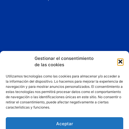
Gestionar el consentimiento
de las cookies
Esta App y sitio web asociado son propiedad de
Liberty
Dreams LTD
Utilizamos tecnologías como las cookies para almacenar y/o acceder a
la información del dispositivo. Lo hacemos para mejorar la experiencia de
Consigue un 25% de descuento fijo en los planes de
navegación y para mostrar anuncios personalizados. El consentimiento a
hosting y mantenimiento web de Liberty Dreams LTD por
estas tecnologías nos permitirá procesar datos como el comportamiento
de navegación o las identificaciones únicas en este sitio. No consentir o
ser usuario de nuestra web.
retirar el consentimiento, puede afectar negativamente a ciertas
Puedes reclamar esta oferta con el cupón
características y funciones.
«QUIERONAVEGAR».
Pincha aquí ahora para contratarlo
.
Aceptar