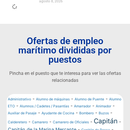
agosto 8, 2026
Ofertas de empleo
marítimo divididas por
puestos
Pincha en el puesto que te interesa para ver las ofertas
relacionadas
-
-
-
Administrativo
Alumno de máquinas
Alumno de Puente
Alumno
-
-
-
-
ETO
Alumnos / Cadetes / Pasantías
Amarrador
Animador
-
-
-
-
Auxiliar de Pasaje
Ayudante de Cocina
Bombero
Buzos
Capitán
-
-
-
-
Calderetero
Camarero
Camarero de Oficiales
Capitán de la Marina Mercante
-
-
Capitán de Pesca