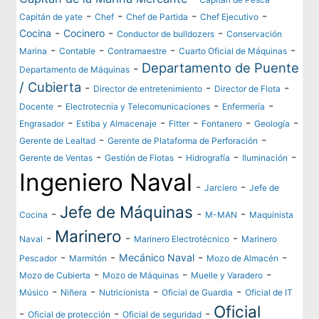
-
-
-
-
Capitán de yate
Chef
Chef de Partida
Chef Ejecutivo
-
-
-
Cocina
Cocinero
Conductor de bulldozers
Conservación
-
-
-
-
Marina
Contable
Contramaestre
Cuarto Oficial de Máquinas
Departamento de Puente
-
Departamento de Máquinas
/ Cubierta
-
-
-
Director de entretenimiento
Director de Flota
-
-
-
Docente
Electrotecnia y Telecomunicaciones
Enfermería
-
-
-
-
-
Engrasador
Estiba y Almacenaje
Fitter
Fontanero
Geología
-
-
Gerente de Lealtad
Gerente de Plataforma de Perforación
-
-
-
-
Gerente de Ventas
Gestión de Flotas
Hidrografía
Iluminación
Ingeniero Naval
-
-
Jarciero
Jefe de
Jefe de Máquinas
-
-
-
Cocina
M-MAN
Maquinista
Marinero
-
-
-
Naval
Marinero Electrotécnico
Marinero
-
-
-
-
Mecánico Naval
Pescador
Marmitón
Mozo de Almacén
-
-
-
Mozo de Cubierta
Mozo de Máquinas
Muelle y Varadero
-
-
-
-
Músico
Niñera
Nutricionista
Oficial de Guardia
Oficial de IT
Oficial
-
-
-
Oficial de protección
Oficial de seguridad