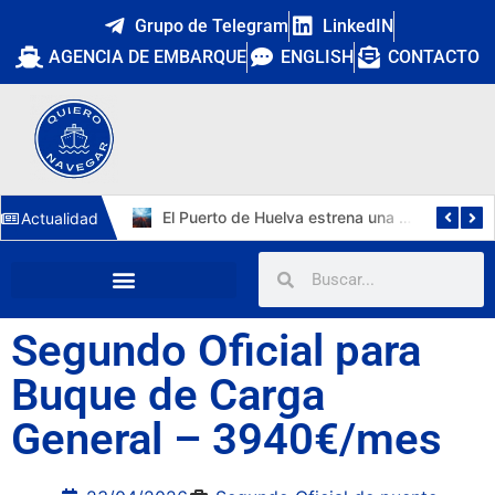
Grupo de Telegram
LinkedIN
AGENCIA DE EMBARQUE
ENGLISH
CONTACTO
Cuatro nuevos capitanes marítimos: la DGMM refuerza la promoción interna y Málaga estrena primera capitana
El Puerto de Huelva estrena una tercera vía de 1.211 metros y 15.112 m² para autopistas ferroviarias
Actualidad
Segundo Oficial para
Buque de Carga
General – 3940€/mes