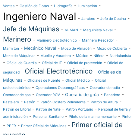
-
-
-
-
Ventas
Gestión de Flotas
Hidrografía
Iluminación
Ingeniero Naval
-
-
-
Jarciero
Jefe de Cocina
Jefe de Máquinas
-
-
-
M-MAN
Maquinista Naval
Marinero
-
-
-
Marinero Electrotécnico
Marinero Pescador
-
-
-
-
Mecánico Naval
Marmitón
Mozo de Almacén
Mozo de Cubierta
-
-
-
-
Mozo de Máquinas
Muelle y Varadero
Músico
Niñera
Nutricionista
-
-
-
-
Oficial de Guardia
Oficial de IT
Oficial de protección
Oficial de
Oficial Electrotécnico
-
-
Oficiales de
seguridad
-
-
-
Máquinas
Oficiales de Puente
Oficial Médico
Oficial
-
-
-
radioelectrónico
Operaciones Oceanográficas
Operador de radio
-
-
-
-
Operario de grúa
Operador de spa
Operador ROV
Panadero
-
-
-
-
Pastelero
Patrón
Patrón Costero Polivalente
Patrón de Altura
-
-
-
Patrón de Litoral
Patrón de Yate
Patrón Portuario
Personal de tierra y
-
-
-
administración
Personal Sanitario
Piloto de la marina mercante
Pintor
Primer oficial de
-
-
-
PPER
Primer Oficial de Máquinas
puente