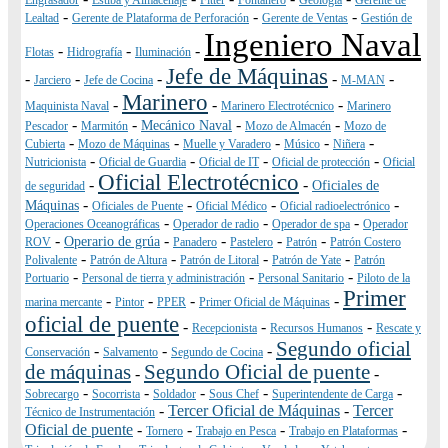
Engrasador
Estiba y Almacenaje
Fitter
Fontanero
Geología
Gerente de
-
-
-
Lealtad
Gerente de Plataforma de Perforación
Gerente de Ventas
Gestión de
Ingeniero Naval
-
-
-
Flotas
Hidrografía
Iluminación
Jefe de Máquinas
-
-
-
-
-
Jarciero
Jefe de Cocina
M-MAN
Marinero
-
-
-
Maquinista Naval
Marinero Electrotécnico
Marinero
-
-
-
-
Mecánico Naval
Pescador
Marmitón
Mozo de Almacén
Mozo de
-
-
-
-
-
Cubierta
Mozo de Máquinas
Muelle y Varadero
Músico
Niñera
-
-
-
-
Nutricionista
Oficial de Guardia
Oficial de IT
Oficial de protección
Oficial
Oficial Electrotécnico
-
-
Oficiales de
de seguridad
-
-
-
-
Máquinas
Oficiales de Puente
Oficial Médico
Oficial radioelectrónico
-
-
-
Operaciones Oceanográficas
Operador de radio
Operador de spa
Operador
-
-
-
-
-
Operario de grúa
ROV
Panadero
Pastelero
Patrón
Patrón Costero
-
-
-
-
Polivalente
Patrón de Altura
Patrón de Litoral
Patrón de Yate
Patrón
-
-
-
Portuario
Personal de tierra y administración
Personal Sanitario
Piloto de la
Primer
-
-
-
-
marina mercante
Pintor
PPER
Primer Oficial de Máquinas
oficial de puente
-
-
-
Recepcionista
Recursos Humanos
Rescate y
Segundo oficial
-
-
-
Conservación
Salvamento
Segundo de Cocina
de máquinas
Segundo Oficial de puente
-
-
-
-
-
-
-
Sobrecargo
Socorrista
Soldador
Sous Chef
Superintendente de Carga
-
Tercer Oficial de Máquinas
-
Tercer
Técnico de Instrumentación
Oficial de puente
-
-
-
-
Tornero
Trabajo en Pesca
Trabajo en Plataformas