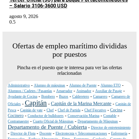
– Salario 3106-3600 USD
agosto 9, 2026
Ofertas de empleo marítimo divididas
por puestos
Pincha en el puesto que te interesa para ver las ofertas
relacionadas
-
-
-
-
Administrativo
Alumno de máquinas
Alumno de Puente
Alumno ETO
-
-
-
-
Alumnos / Cadetes / Pasantías
Amarrador
Animador
Auxiliar de Pasaje
-
-
-
-
-
Ayudante de Cocina
Bombero
Buzos
Calderetero
Camarero
Camarero de
Capitán
-
-
Capitán de la Marina Mercante
-
Oficiales
Capitán de
-
-
-
-
-
-
Cocina
Pesca
Capitán de yate
Chef
Chef de Partida
Chef Ejecutivo
-
-
-
-
Cocinero
Conductor de bulldozers
Conservación Marina
Contable
-
-
-
Contramaestre
Cuarto Oficial de Máquinas
Departamento de Máquinas
Departamento de Puente / Cubierta
-
Director de entretenimiento
-
-
-
-
-
Director de Flota
Docente
Electrotecnia y Telecomunicaciones
Enfermería
-
-
-
-
-