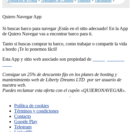
-
-
-
-
Tripulación de Fonda
Tripulantes de Cubierta
Vendedor
Yatchmaster
Quiero Navegar App
Si buscas barco para navegar ¡Estás en el sitio adecuado! En la App
de Quiero Navegar vas a encontrar barco para ti.
Tanto si buscas comprar tu barco, como trabajar o compartir la vida
a bordo ¡Te lo ponemos fácil!
Esta App y sitio web asociado son propiedad de
Liberty Dreams
LTD
Consigue un 25% de descuento fijo en los planes de hosting y
mantenimiento web de Liberty Dreams LTD por ser usuario de
nuestra web.
Puedes reclamar esta oferta con el cupón «QUIERONAVEGAR».
Pincha aquí ahora para contratarlo
.
Política de cookies
Términos y condiciones
Contacto
Google Play
Telegram