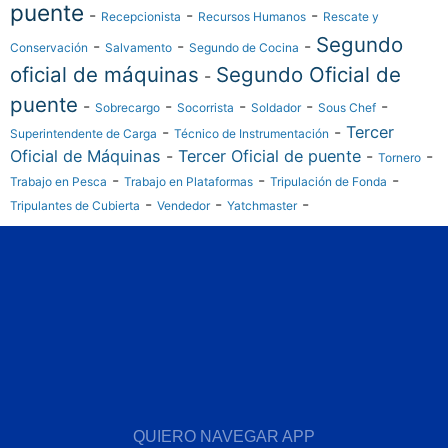
puente
-
-
-
Recepcionista
Recursos Humanos
Rescate y
Segundo
-
-
-
Conservación
Salvamento
Segundo de Cocina
oficial de máquinas
Segundo Oficial de
-
puente
-
-
-
-
-
Sobrecargo
Socorrista
Soldador
Sous Chef
-
-
Tercer
Superintendente de Carga
Técnico de Instrumentación
Oficial de Máquinas
-
Tercer Oficial de puente
-
-
Tornero
-
-
-
Trabajo en Pesca
Trabajo en Plataformas
Tripulación de Fonda
-
-
-
Tripulantes de Cubierta
Vendedor
Yatchmaster
QUIERO NAVEGAR APP