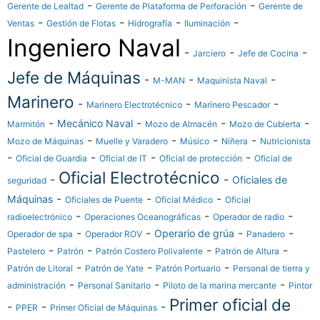
-
-
Gerente de Lealtad
Gerente de Plataforma de Perforación
Gerente de
-
-
-
-
Ventas
Gestión de Flotas
Hidrografía
Iluminación
Ingeniero Naval
-
-
-
Jarciero
Jefe de Cocina
Jefe de Máquinas
-
-
-
M-MAN
Maquinista Naval
Marinero
-
-
-
Marinero Electrotécnico
Marinero Pescador
-
-
-
-
Mecánico Naval
Marmitón
Mozo de Almacén
Mozo de Cubierta
-
-
-
-
Mozo de Máquinas
Muelle y Varadero
Músico
Niñera
Nutricionista
-
-
-
-
Oficial de Guardia
Oficial de IT
Oficial de protección
Oficial de
Oficial Electrotécnico
-
-
Oficiales de
seguridad
-
-
-
Máquinas
Oficiales de Puente
Oficial Médico
Oficial
-
-
-
radioelectrónico
Operaciones Oceanográficas
Operador de radio
-
-
-
-
Operario de grúa
Operador de spa
Operador ROV
Panadero
-
-
-
-
Pastelero
Patrón
Patrón Costero Polivalente
Patrón de Altura
-
-
-
Patrón de Litoral
Patrón de Yate
Patrón Portuario
Personal de tierra y
-
-
-
administración
Personal Sanitario
Piloto de la marina mercante
Pintor
Primer oficial de
-
-
-
PPER
Primer Oficial de Máquinas