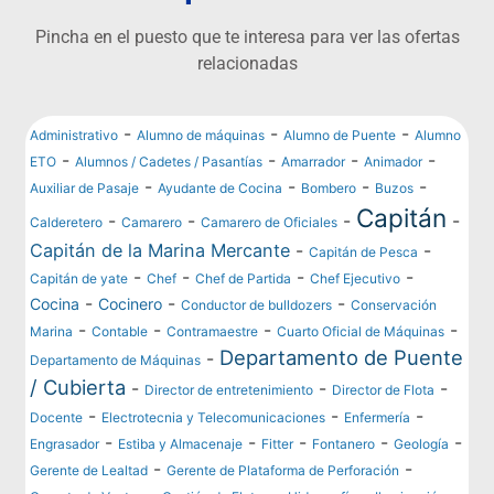
Pincha en el puesto que te interesa para ver las ofertas
relacionadas
-
-
-
Administrativo
Alumno de máquinas
Alumno de Puente
Alumno
-
-
-
-
ETO
Alumnos / Cadetes / Pasantías
Amarrador
Animador
-
-
-
-
Auxiliar de Pasaje
Ayudante de Cocina
Bombero
Buzos
Capitán
-
-
-
-
Calderetero
Camarero
Camarero de Oficiales
Capitán de la Marina Mercante
-
-
Capitán de Pesca
-
-
-
-
Capitán de yate
Chef
Chef de Partida
Chef Ejecutivo
-
-
-
Cocina
Cocinero
Conductor de bulldozers
Conservación
-
-
-
-
Marina
Contable
Contramaestre
Cuarto Oficial de Máquinas
Departamento de Puente
-
Departamento de Máquinas
/ Cubierta
-
-
-
Director de entretenimiento
Director de Flota
-
-
-
Docente
Electrotecnia y Telecomunicaciones
Enfermería
-
-
-
-
-
Engrasador
Estiba y Almacenaje
Fitter
Fontanero
Geología
-
-
Gerente de Lealtad
Gerente de Plataforma de Perforación