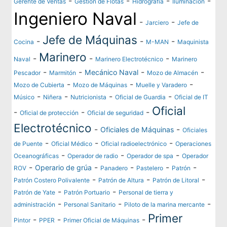
-
-
-
-
Gerente de Ventas
Gestión de Flotas
Hidrografía
Iluminación
Ingeniero Naval
-
-
Jarciero
Jefe de
Jefe de Máquinas
-
-
-
Cocina
M-MAN
Maquinista
Marinero
-
-
-
Naval
Marinero Electrotécnico
Marinero
-
-
-
-
Mecánico Naval
Pescador
Marmitón
Mozo de Almacén
-
-
-
Mozo de Cubierta
Mozo de Máquinas
Muelle y Varadero
-
-
-
-
Músico
Niñera
Nutricionista
Oficial de Guardia
Oficial de IT
Oficial
-
-
-
Oficial de protección
Oficial de seguridad
Electrotécnico
-
-
Oficiales de Máquinas
Oficiales
-
-
-
de Puente
Oficial Médico
Oficial radioelectrónico
Operaciones
-
-
-
Oceanográficas
Operador de radio
Operador de spa
Operador
-
-
-
-
-
Operario de grúa
ROV
Panadero
Pastelero
Patrón
-
-
-
Patrón Costero Polivalente
Patrón de Altura
Patrón de Litoral
-
-
Patrón de Yate
Patrón Portuario
Personal de tierra y
-
-
-
administración
Personal Sanitario
Piloto de la marina mercante
Primer
-
-
-
Pintor
PPER
Primer Oficial de Máquinas