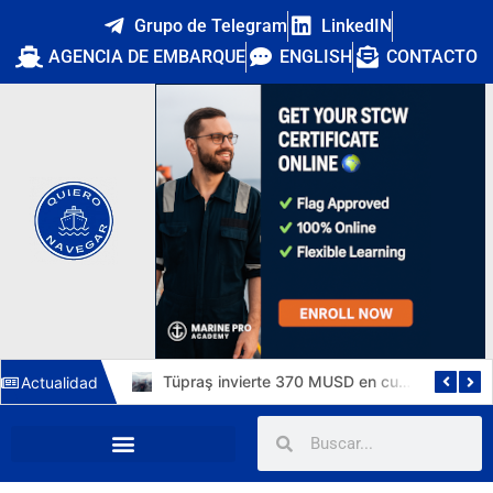
Grupo de Telegram
LinkedIN
AGENCIA DE EMBARQUE
ENGLISH
CONTACTO
DryDel asegura cinco años de cobertura de K Line para sus cuatro nuevos capesize de 182.000 TPM
Tüpraş invierte 370 MUSD en cuatro suezmax para Ditaş y triplicará su flota de crudo en 2029
Actualidad