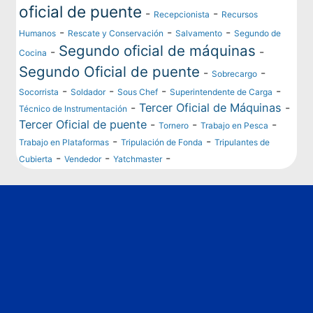
oficial de puente
-
-
Recepcionista
Recursos
-
-
-
Humanos
Rescate y Conservación
Salvamento
Segundo de
Segundo oficial de máquinas
-
-
Cocina
Segundo Oficial de puente
-
-
Sobrecargo
-
-
-
-
Socorrista
Soldador
Sous Chef
Superintendente de Carga
-
Tercer Oficial de Máquinas
-
Técnico de Instrumentación
Tercer Oficial de puente
-
-
-
Tornero
Trabajo en Pesca
-
-
Trabajo en Plataformas
Tripulación de Fonda
Tripulantes de
-
-
-
Cubierta
Vendedor
Yatchmaster