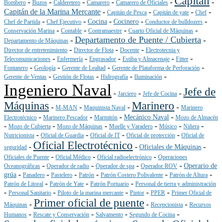
Capitán
-
-
-
-
-
-
Bombero
Buzos
Calderetero
Camarero
Camarero de Oficiales
Capitán de la Marina Mercante
-
-
-
-
Capitán de Pesca
Capitán de yate
Chef
-
-
-
-
-
Cocina
Cocinero
Chef de Partida
Chef Ejecutivo
Conductor de bulldozers
-
-
-
-
Conservación Marina
Contable
Contramaestre
Cuarto Oficial de Máquinas
Departamento de Puente / Cubierta
-
-
Departamento de Máquinas
-
-
-
Director de entretenimiento
Director de Flota
Docente
Electrotecnia y
-
-
-
-
-
Telecomunicaciones
Enfermería
Engrasador
Estiba y Almacenaje
Fitter
-
-
-
-
Fontanero
Geología
Gerente de Lealtad
Gerente de Plataforma de Perforación
-
-
-
-
Gerente de Ventas
Gestión de Flotas
Hidrografía
Iluminación
Ingeniero Naval
Jefe de
-
-
-
Jarciero
Jefe de Cocina
Máquinas
Marinero
-
-
-
-
M-MAN
Maquinista Naval
Marinero
-
-
-
-
Mecánico Naval
Electrotécnico
Marinero Pescador
Marmitón
Mozo de Almacén
-
-
-
-
-
-
Mozo de Cubierta
Mozo de Máquinas
Muelle y Varadero
Músico
Niñera
-
-
-
-
Nutricionista
Oficial de Guardia
Oficial de IT
Oficial de protección
Oficial de
Oficial Electrotécnico
-
-
-
Oficiales de Máquinas
seguridad
-
-
-
Oficiales de Puente
Oficial Médico
Oficial radioelectrónico
Operaciones
-
-
-
-
Operario de
Oceanográficas
Operador de radio
Operador de spa
Operador ROV
-
-
-
-
-
-
grúa
Panadero
Pastelero
Patrón
Patrón Costero Polivalente
Patrón de Altura
-
-
-
Patrón de Litoral
Patrón de Yate
Patrón Portuario
Personal de tierra y administración
-
-
-
-
-
Personal Sanitario
Piloto de la marina mercante
Pintor
PPER
Primer Oficial de
Primer oficial de puente
-
-
-
Máquinas
Recepcionista
Recursos
-
-
-
-
Humanos
Rescate y Conservación
Salvamento
Segundo de Cocina