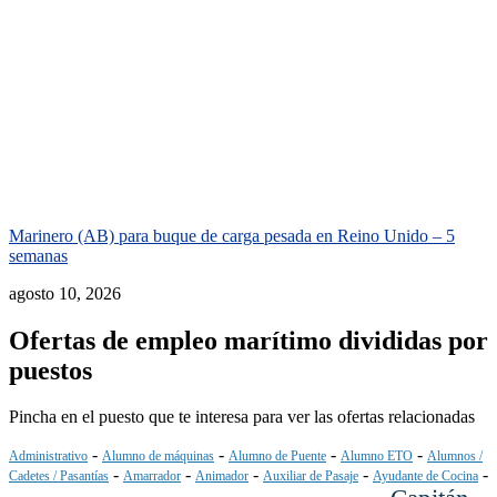
Marinero (AB) para buque de carga pesada en Reino Unido – 5
semanas
agosto 10, 2026
Ofertas de empleo marítimo divididas por
puestos
Pincha en el puesto que te interesa para ver las ofertas relacionadas
-
-
-
-
Administrativo
Alumno de máquinas
Alumno de Puente
Alumno ETO
Alumnos /
-
-
-
-
-
Cadetes / Pasantías
Amarrador
Animador
Auxiliar de Pasaje
Ayudante de Cocina