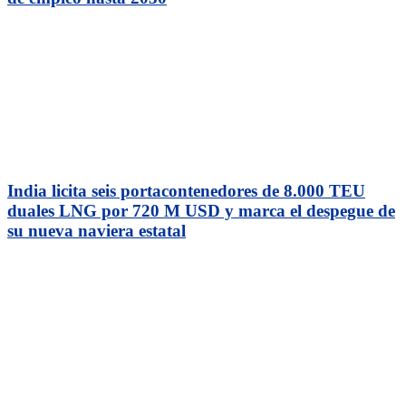
India licita seis portacontenedores de 8.000 TEU
duales LNG por 720 M USD y marca el despegue de
su nueva naviera estatal