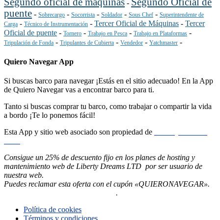
Segundo oficial de máquinas
Segundo Oficial de
-
puente
-
-
-
-
-
Sobrecargo
Socorrista
Soldador
Sous Chef
Superintendente de
-
-
Tercer Oficial de Máquinas
-
Tercer
Carga
Técnico de Instrumentación
Oficial de puente
-
-
-
-
Tornero
Trabajo en Pesca
Trabajo en Plataformas
-
-
-
-
Tripulación de Fonda
Tripulantes de Cubierta
Vendedor
Yatchmaster
Quiero Navegar App
Si buscas barco para navegar ¡Estás en el sitio adecuado! En la App
de Quiero Navegar vas a encontrar barco para ti.
Tanto si buscas comprar tu barco, como trabajar o compartir la vida
a bordo ¡Te lo ponemos fácil!
Esta App y sitio web asociado son propiedad de
Liberty Dreams
LTD
Consigue un 25% de descuento fijo en los planes de hosting y
mantenimiento web de Liberty Dreams LTD por ser usuario de
nuestra web.
Puedes reclamar esta oferta con el cupón «QUIERONAVEGAR».
Pincha aquí ahora para contratarlo
.
Política de cookies
Términos y condiciones