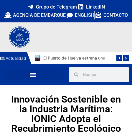
Grupo de Telegram
LinkedIN
AGENCIA DE EMBARQUE
ENGLISH
CONTACTO
Cuatro nuevos capitanes marítimos: la DGMM refuerza la promoción interna y Málaga estrena primera capitana
El Puerto de Huelva estrena una tercera vía de 1.211 metros y 15.112 m² para autopistas ferroviarias
Actualidad
Innovación Sostenible en
la Industria Marítima:
IONIC Adopta el
Recubrimiento Ecológico