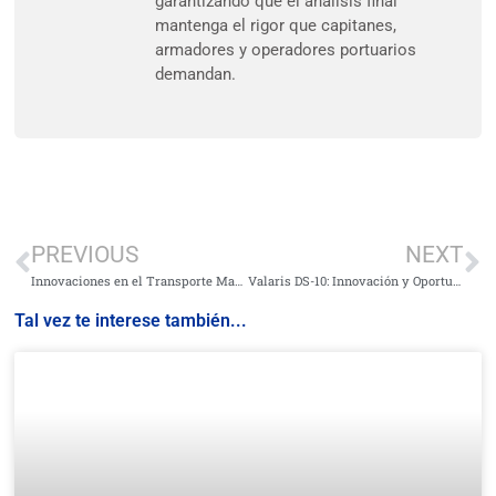
garantizando que el análisis final
mantenga el rigor que capitanes,
armadores y operadores portuarios
demandan.
PREVIOUS
NEXT
Innovaciones en el Transporte Marítimo y la Manufactura Marina en Sudáfrica: Un Horizonte de Oportunidades hasta 2025
Valaris DS-10: Innovación y Oportunidades en la Perforación en Aguas Profundas
Tal vez te interese también...