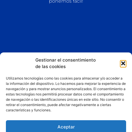
ponemos fácil!
Gestionar el consentimiento
de las cookies
Esta App y sitio web asociado son propiedad de
Liberty
Dreams LTD
Utilizamos tecnologías como las cookies para almacenar y/o acceder a
la información del dispositivo. Lo hacemos para mejorar la experiencia de
Consigue un 25% de descuento fijo en los planes de
navegación y para mostrar anuncios personalizados. El consentimiento a
estas tecnologías nos permitirá procesar datos como el comportamiento
hosting y mantenimiento web de Liberty Dreams LTD por
de navegación o las identificaciones únicas en este sitio. No consentir o
ser usuario de nuestra web.
retirar el consentimiento, puede afectar negativamente a ciertas
Puedes reclamar esta oferta con el cupón
características y funciones.
«QUIERONAVEGAR».
Pincha aquí ahora para contratarlo
.
Aceptar