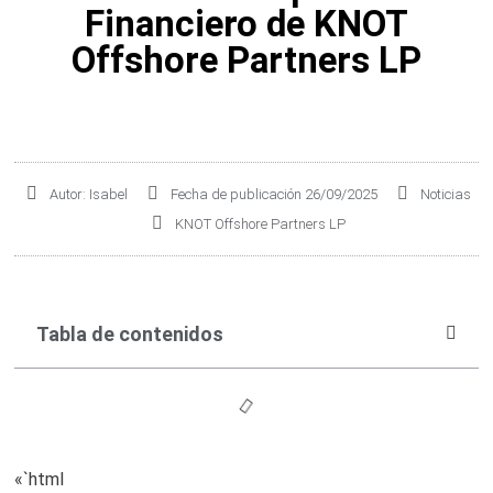
Financiero de KNOT
China acapara el 73,9% de los nuevos pedidos de buques y redefine la construcción naval mundial en 2026
Offshore Partners LP
Autor:
Isabel
Fecha de publicación
26/09/2025
Noticias
KNOT Offshore Partners LP
Tabla de contenidos
«`html