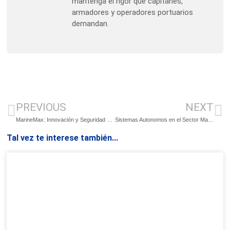
mantenga el rigor que capitanes,
armadores y operadores portuarios
demandan.
PREVIOUS
NEXT
MarineMax: Innovación y Seguridad Marítima con el Fichaje de Daniel Schiappa
Sistemas Autonomos en el Sector Marítimo: Innovaciones que Revolucionan la Industria Naval
Tal vez te interese también...