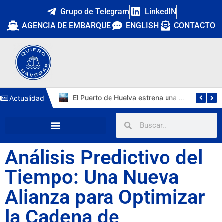
Grupo de Telegram
LinkedIN
AGENCIA DE EMBARQUE
ENGLISH
CONTACTO
Cuatro nuevos capitanes marítimos: la DGMM refuerza la promoción interna y Málaga estrena primera capitana
El Puerto de Huelva estrena una tercera vía de 1.211 metros y 15.112 m² para autopistas ferroviarias
Actualidad
Análisis Predictivo del
Tiempo: Una Nueva
Alianza para Optimizar
la Cadena de