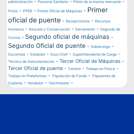
-
-
-
administración
Personal Sanitario
Piloto de la marina mercante
Primer
-
-
-
Pintor
PPER
Primer Oficial de Máquinas
oficial de puente
-
-
Recepcionista
Recursos
-
-
-
Humanos
Rescate y Conservación
Salvamento
Segundo de
Segundo oficial de máquinas
-
-
Cocina
Segundo Oficial de puente
-
-
Sobrecargo
-
-
-
-
Socorrista
Soldador
Sous Chef
Superintendente de Carga
-
Tercer Oficial de Máquinas
-
Técnico de Instrumentación
Tercer Oficial de puente
-
-
-
Tornero
Trabajo en Pesca
-
-
Trabajo en Plataformas
Tripulación de Fonda
Tripulantes de
-
-
-
Cubierta
Vendedor
Yatchmaster