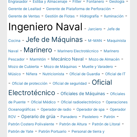
-
-
-
-
-
Engrasador
Estiba y Almacenaje
Fitter
Fontanero
Geología
-
-
Gerente de Lealtad
Gerente de Plataforma de Perforación
-
-
-
-
Gerente de Ventas
Gestión de Flotas
Hidrografía
Iluminación
Ingeniero Naval
-
-
Jarciero
Jefe de
Jefe de Máquinas
-
-
-
Cocina
M-MAN
Maquinista
Marinero
-
-
-
Naval
Marinero Electrotécnico
Marinero
-
-
-
-
Mecánico Naval
Pescador
Marmitón
Mozo de Almacén
-
-
-
Mozo de Cubierta
Mozo de Máquinas
Muelle y Varadero
-
-
-
-
Músico
Niñera
Nutricionista
Oficial de Guardia
Oficial de IT
Oficial
-
-
-
Oficial de protección
Oficial de seguridad
Electrotécnico
-
-
Oficiales de Máquinas
Oficiales
-
-
-
de Puente
Oficial Médico
Oficial radioelectrónico
Operaciones
-
-
-
Oceanográficas
Operador de radio
Operador de spa
Operador
-
-
-
-
-
Operario de grúa
ROV
Panadero
Pastelero
Patrón
-
-
-
Patrón Costero Polivalente
Patrón de Altura
Patrón de Litoral
-
-
Patrón de Yate
Patrón Portuario
Personal de tierra y