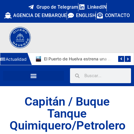
Grupo de Telegram
LinkedIN
AGENCIA DE EMBARQUE
ENGLISH
CONTACTO
Cuatro nuevos capitanes marítimos: la DGMM refuerza la promoción interna y Málaga estrena primera capitana
El Puerto de Huelva estrena una tercera vía de 1.211 metros y 15.112 m² para autopistas ferroviarias
Actualidad
Capitán / Buque
Tanque
Quimiquero/Petrolero