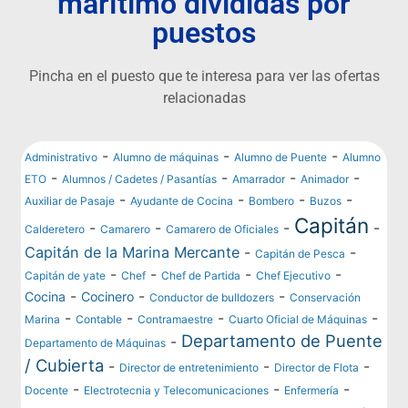
marítimo divididas por
puestos
Pincha en el puesto que te interesa para ver las ofertas
relacionadas
-
-
-
Administrativo
Alumno de máquinas
Alumno de Puente
Alumno
-
-
-
-
ETO
Alumnos / Cadetes / Pasantías
Amarrador
Animador
-
-
-
-
Auxiliar de Pasaje
Ayudante de Cocina
Bombero
Buzos
Capitán
-
-
-
-
Calderetero
Camarero
Camarero de Oficiales
Capitán de la Marina Mercante
-
-
Capitán de Pesca
-
-
-
-
Capitán de yate
Chef
Chef de Partida
Chef Ejecutivo
-
-
-
Cocina
Cocinero
Conductor de bulldozers
Conservación
-
-
-
-
Marina
Contable
Contramaestre
Cuarto Oficial de Máquinas
Departamento de Puente
-
Departamento de Máquinas
/ Cubierta
-
-
-
Director de entretenimiento
Director de Flota
-
-
-
Docente
Electrotecnia y Telecomunicaciones
Enfermería