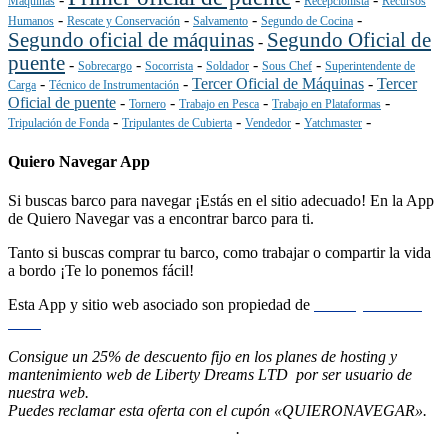
Máquinas
Recepcionista
Recursos
-
-
-
-
Humanos
Rescate y Conservación
Salvamento
Segundo de Cocina
Segundo oficial de máquinas
Segundo Oficial de
-
puente
-
-
-
-
-
Sobrecargo
Socorrista
Soldador
Sous Chef
Superintendente de
-
-
Tercer Oficial de Máquinas
-
Tercer
Carga
Técnico de Instrumentación
Oficial de puente
-
-
-
-
Tornero
Trabajo en Pesca
Trabajo en Plataformas
-
-
-
-
Tripulación de Fonda
Tripulantes de Cubierta
Vendedor
Yatchmaster
Quiero Navegar App
Si buscas barco para navegar ¡Estás en el sitio adecuado! En la App
de Quiero Navegar vas a encontrar barco para ti.
Tanto si buscas comprar tu barco, como trabajar o compartir la vida
a bordo ¡Te lo ponemos fácil!
Esta App y sitio web asociado son propiedad de
Liberty Dreams
LTD
Consigue un 25% de descuento fijo en los planes de hosting y
mantenimiento web de Liberty Dreams LTD por ser usuario de
nuestra web.
Puedes reclamar esta oferta con el cupón «QUIERONAVEGAR».
Pincha aquí ahora para contratarlo
.