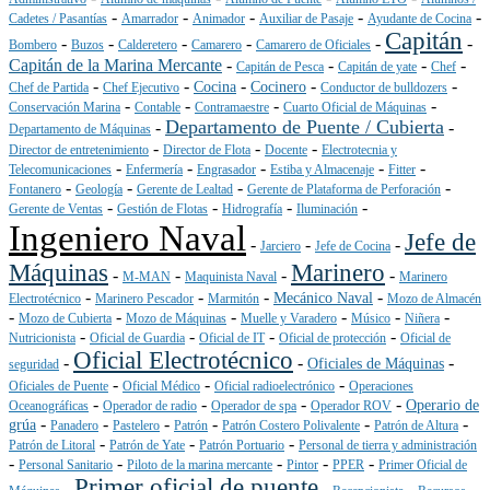
-
-
-
-
-
Cadetes / Pasantías
Amarrador
Animador
Auxiliar de Pasaje
Ayudante de Cocina
Capitán
-
-
-
-
-
-
Bombero
Buzos
Calderetero
Camarero
Camarero de Oficiales
Capitán de la Marina Mercante
-
-
-
-
Capitán de Pesca
Capitán de yate
Chef
-
-
-
-
-
Cocina
Cocinero
Chef de Partida
Chef Ejecutivo
Conductor de bulldozers
-
-
-
-
Conservación Marina
Contable
Contramaestre
Cuarto Oficial de Máquinas
Departamento de Puente / Cubierta
-
-
Departamento de Máquinas
-
-
-
Director de entretenimiento
Director de Flota
Docente
Electrotecnia y
-
-
-
-
-
Telecomunicaciones
Enfermería
Engrasador
Estiba y Almacenaje
Fitter
-
-
-
-
Fontanero
Geología
Gerente de Lealtad
Gerente de Plataforma de Perforación
-
-
-
-
Gerente de Ventas
Gestión de Flotas
Hidrografía
Iluminación
Ingeniero Naval
Jefe de
-
-
-
Jarciero
Jefe de Cocina
Máquinas
Marinero
-
-
-
-
M-MAN
Maquinista Naval
Marinero
-
-
-
-
Mecánico Naval
Electrotécnico
Marinero Pescador
Marmitón
Mozo de Almacén
-
-
-
-
-
-
Mozo de Cubierta
Mozo de Máquinas
Muelle y Varadero
Músico
Niñera
-
-
-
-
Nutricionista
Oficial de Guardia
Oficial de IT
Oficial de protección
Oficial de
Oficial Electrotécnico
-
-
-
Oficiales de Máquinas
seguridad
-
-
-
Oficiales de Puente
Oficial Médico
Oficial radioelectrónico
Operaciones
-
-
-
-
Operario de
Oceanográficas
Operador de radio
Operador de spa
Operador ROV
-
-
-
-
-
-
grúa
Panadero
Pastelero
Patrón
Patrón Costero Polivalente
Patrón de Altura
-
-
-
Patrón de Litoral
Patrón de Yate
Patrón Portuario
Personal de tierra y administración
-
-
-
-
-
Personal Sanitario
Piloto de la marina mercante
Pintor
PPER
Primer Oficial de
Primer oficial de puente
-
-
-