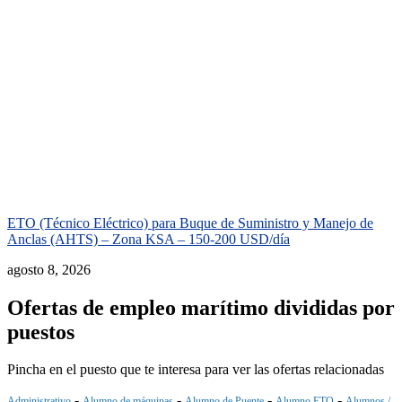
ETO (Técnico Eléctrico) para Buque de Suministro y Manejo de
Anclas (AHTS) – Zona KSA – 150-200 USD/día
agosto 8, 2026
Ofertas de empleo marítimo divididas por
puestos
Pincha en el puesto que te interesa para ver las ofertas relacionadas
-
-
-
-
Administrativo
Alumno de máquinas
Alumno de Puente
Alumno ETO
Alumnos /