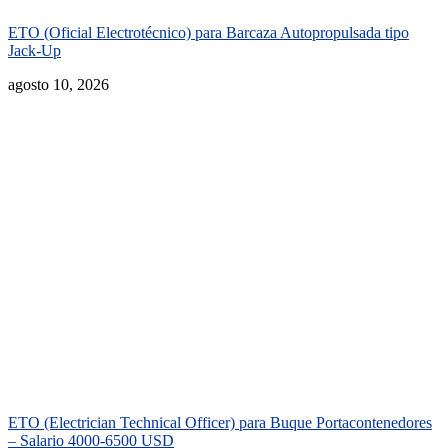
ETO (Oficial Electrotécnico) para Barcaza Autopropulsada tipo
Jack-Up
agosto 10, 2026
ETO (Electrician Technical Officer) para Buque Portacontenedores
– Salario 4000-6500 USD