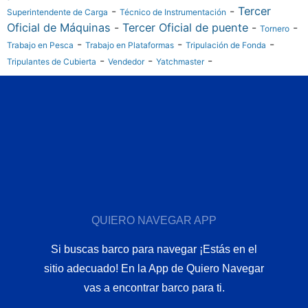
-
-
Tercer
Superintendente de Carga
Técnico de Instrumentación
Oficial de Máquinas
-
Tercer Oficial de puente
-
-
Tornero
-
-
-
Trabajo en Pesca
Trabajo en Plataformas
Tripulación de Fonda
-
-
-
Tripulantes de Cubierta
Vendedor
Yatchmaster
QUIERO NAVEGAR APP
Si buscas barco para navegar ¡Estás en el
sitio adecuado! En la App de Quiero Navegar
vas a encontrar barco para ti.