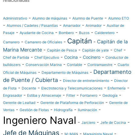
relacionadas
-
-
-
Administrativo
Alumno de máquinas
Alumno de Puente
Alumno ETO
-
-
-
-
Alumnos / Cadetes / Pasantías
Amarrador
Animador
Auxiliar de
-
-
-
-
-
Pasaje
Ayudante de Cocina
Bombero
Buzos
Calderetero
Capitán
-
-
-
Capitán de la
Camarero
Camarero de Oficiales
Marina Mercante
-
-
-
-
Capitán de Pesca
Capitán de yate
Chef
-
-
-
-
Cocina
Cocinero
Chef de Partida
Chef Ejecutivo
Conductor de
-
-
-
-
bulldozers
Conservación Marina
Contable
Contramaestre
Cuarto
Departamento
-
-
Oficial de Máquinas
Departamento de Máquinas
de Puente / Cubierta
-
-
Director de entretenimiento
Director
-
-
-
-
de Flota
Docente
Electrotecnia y Telecomunicaciones
Enfermería
-
-
-
-
-
Engrasador
Estiba y Almacenaje
Fitter
Fontanero
Geología
-
-
Gerente de Lealtad
Gerente de Plataforma de Perforación
Gerente de
-
-
-
-
Ventas
Gestión de Flotas
Hidrografía
Iluminación
Ingeniero Naval
-
-
-
Jarciero
Jefe de Cocina
Jefe de Máquinas
-
-
-
M-MAN
Maquinista Naval