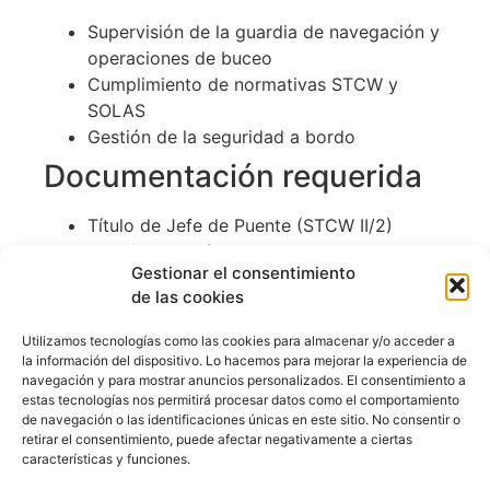
Supervisión de la guardia de navegación y
operaciones de buceo
Cumplimiento de normativas STCW y
SOLAS
Gestión de la seguridad a bordo
Documentación requerida
Título de Jefe de Puente (STCW II/2)
Certificado médico vigente
Gestionar el consentimiento
Pasaporte y libreta marítima
de las cookies
Certificado de formación en DSV (si
aplica)
Utilizamos tecnologías como las cookies para almacenar y/o acceder a
la información del dispositivo. Lo hacemos para mejorar la experiencia de
navegación y para mostrar anuncios personalizados. El consentimiento a
Aviso:
QuieroNavegar.app difunde esta
estas tecnologías nos permitirá procesar datos como el comportamiento
de navegación o las identificaciones únicas en este sitio. No consentir o
oferta con fines informativos. No somos
retirar el consentimiento, puede afectar negativamente a ciertas
responsables del proceso de selección.
características y funciones.