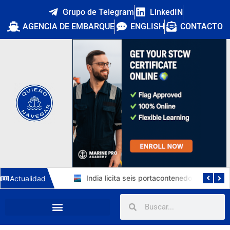
Grupo de Telegram
LinkedIN
AGENCIA DE EMBARQUE
ENGLISH
CONTACTO
Torm vuelve a la nueva construcción: 6 MR de 50.000 TPM en China por 276 M$ y un horizonte de empleo hasta 2030
India licita seis portacontenedores de 8.000 TEU duales LNG por 720 M USD y marca el despegue de su nueva naviera estatal
Actualidad