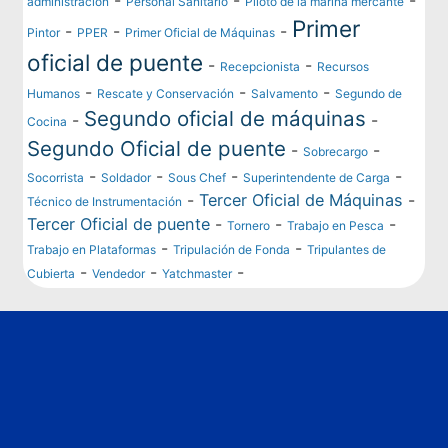
administración
Personal Sanitario
Piloto de la marina mercante
Primer
-
-
-
Pintor
PPER
Primer Oficial de Máquinas
oficial de puente
-
-
Recepcionista
Recursos
-
-
-
Humanos
Rescate y Conservación
Salvamento
Segundo de
Segundo oficial de máquinas
-
-
Cocina
Segundo Oficial de puente
-
-
Sobrecargo
-
-
-
-
Socorrista
Soldador
Sous Chef
Superintendente de Carga
-
Tercer Oficial de Máquinas
-
Técnico de Instrumentación
Tercer Oficial de puente
-
-
-
Tornero
Trabajo en Pesca
-
-
Trabajo en Plataformas
Tripulación de Fonda
Tripulantes de
-
-
-
Cubierta
Vendedor
Yatchmaster