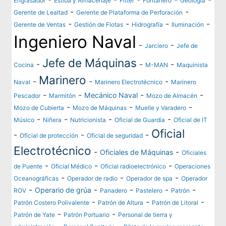
Engrasador
Estiba y Almacenaje
Fitter
Fontanero
Geología
-
-
Gerente de Lealtad
Gerente de Plataforma de Perforación
-
-
-
-
Gerente de Ventas
Gestión de Flotas
Hidrografía
Iluminación
Ingeniero Naval
-
-
Jarciero
Jefe de
Jefe de Máquinas
-
-
-
Cocina
M-MAN
Maquinista
Marinero
-
-
-
Naval
Marinero Electrotécnico
Marinero
-
-
-
-
Mecánico Naval
Pescador
Marmitón
Mozo de Almacén
-
-
-
Mozo de Cubierta
Mozo de Máquinas
Muelle y Varadero
-
-
-
-
Músico
Niñera
Nutricionista
Oficial de Guardia
Oficial de IT
Oficial
-
-
-
Oficial de protección
Oficial de seguridad
Electrotécnico
-
-
Oficiales de Máquinas
Oficiales
-
-
-
de Puente
Oficial Médico
Oficial radioelectrónico
Operaciones
-
-
-
Oceanográficas
Operador de radio
Operador de spa
Operador
-
-
-
-
-
Operario de grúa
ROV
Panadero
Pastelero
Patrón
-
-
-
Patrón Costero Polivalente
Patrón de Altura
Patrón de Litoral
-
-
Patrón de Yate
Patrón Portuario
Personal de tierra y
-
-
-