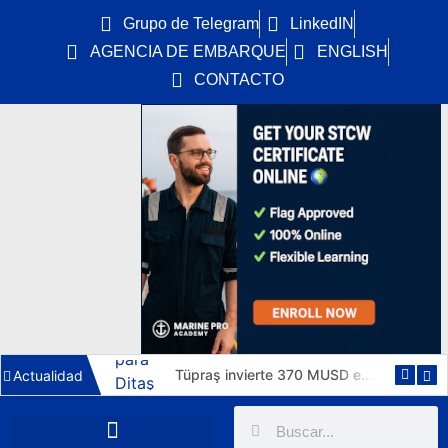
Grupo de Telegram
LinkedIN
AGENCIA DE EMBARQUE
ENGLISH
CONTACTO
DryDel asegura cinco años de cobertura de K Line para sus cuatro nuevos capesize de 182.000 TPM
Tüpraş invierte 370 MUSD en cuatro suezmax para Ditaş y triplicará su flota de crudo en 2029
Actualidad