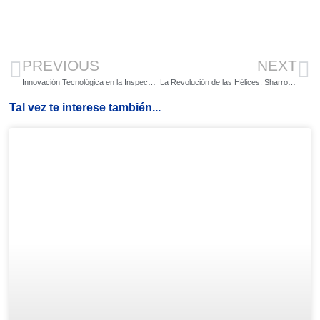
PREVIOUS
NEXT
Innovación Tecnológica en la Inspección Marítima: La Revolución de Scope y su Expansión Global
La Revolución de las Hélices: Sharrow Marine se Expande por Estados Unidos con una Red de Distribuidores Nacional
Tal vez te interese también...