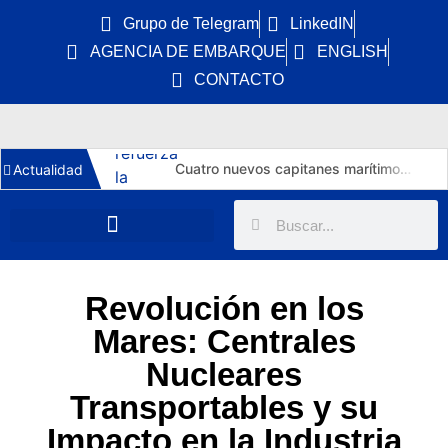
Grupo de Telegram
LinkedIN
AGENCIA DE EMBARQUE
ENGLISH
CONTACTO
Cuatro nuevos capitanes marítimos: la DGMM refuerza la promoción interna y Málaga estrena primera capitana
Actualidad
El Puerto de Huelva estrena una tercera vía de 1.211 metros y 15.112 m² para autopistas ferroviarias
Torm vuelve a la nueva construcción: 6 MR de 50.000 TPM en China por 276 M$ y un horizonte de empleo hasta 2030
India licita seis portacontenedores de 8.000 TEU duales LNG por 720 M USD y marca el despegue de su nueva naviera estatal
DryDel asegura cinco años de cobertura de K Line para sus cuatro nuevos capesize de 182.000 TPM
Revolución en los
Tüpraş invierte 370 MUSD en cuatro suezmax para Ditaş y triplicará su flota de crudo en 2029
Mares: Centrales
India inyecta 8.800 millones en exploración offshore hasta 2030: impacto real para marinos OSV y AHTS
Nucleares
La OMI aprueba la mayor ECA del mundo: azufre al 0,10% en la costa atlántica de España desde 2028
Transportables y su
Explora III: el crucero a GNL de MSC que crea 640 empleos y estrena puerto en Barcelona
Impacto en la Industria
MB92 asegura su concesión en el Port de Barcelona hasta 2050 y desbloquea una inversión de 40 M€