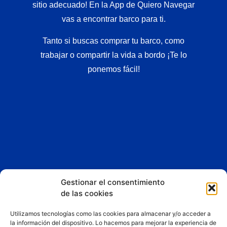
sitio adecuado! En la App de Quiero Navegar
vas a encontrar barco para ti.
Tanto si buscas comprar tu barco, como
trabajar o compartir la vida a bordo ¡Te lo
ponemos fácil!
Gestionar el consentimiento
Esta App y sitio web asociado son propiedad de
Liberty
de las cookies
Dreams LTD
Utilizamos tecnologías como las cookies para almacenar y/o acceder a
Consigue un 25% de descuento fijo en los planes de
la información del dispositivo. Lo hacemos para mejorar la experiencia de