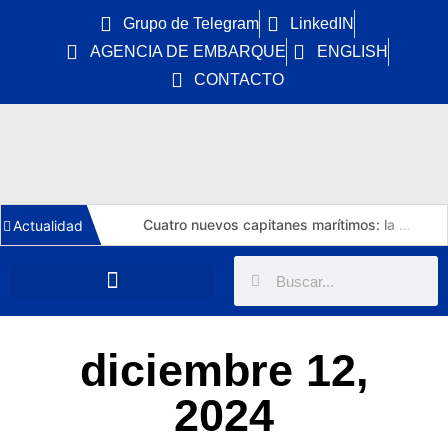
Grupo de Telegram
LinkedIN
AGENCIA DE EMBARQUE
ENGLISH
CONTACTO
Cuatro nuevos capitanes marítimos: la DGMM refuerza la promoción interna y Málaga estrena primera capitana
Actualidad
El Puerto de Huelva estrena una tercera vía de 1.211 metros y 15.112 m² para autopistas ferroviarias
Torm vuelve a la nueva construcción: 6 MR de 50.000 TPM en China por 276 M$ y un horizonte de empleo hasta 2030
India licita seis portacontenedores de 8.000 TEU duales LNG por 720 M USD y marca el despegue de su nueva naviera estatal
DryDel asegura cinco años de cobertura de K Line para sus cuatro nuevos capesize de 182.000 TPM
diciembre 12,
Tüpraş invierte 370 MUSD en cuatro suezmax para Ditaş y triplicará su flota de crudo en 2029
2024
India inyecta 8.800 millones en exploración offshore hasta 2030: impacto real para marinos OSV y AHTS
La OMI aprueba la mayor ECA del mundo: azufre al 0,10% en la costa atlántica de España desde 2028