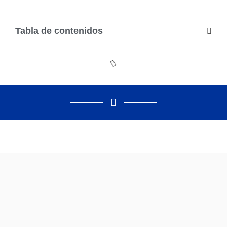
Explora III: el crucero a GNL de MSC que crea 640 empleos y estrena puerto en Barcelona
MB92 asegura su concesión en el Port de Barcelona hasta 2050 y desbloquea una inversión de 40 M€
Tabla de contenidos